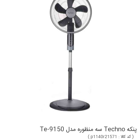
پنکه Techno سه منظوره مدل Te-9150
(
کد کالا :
p1140r21571
)