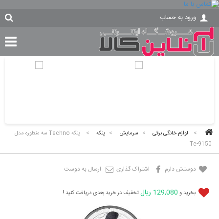
ورود به حساب
>
لوازم خانگی برقی
>
سرمایش
>
پنکه
>
پنکه Techno سه منظوره مدل
Te-9150
دوستش دارم
اشتراک گذاری
ارسال به دوست
129,080 ریال
بخرید و
تخفیف در خرید بعدی دریافت کنید !