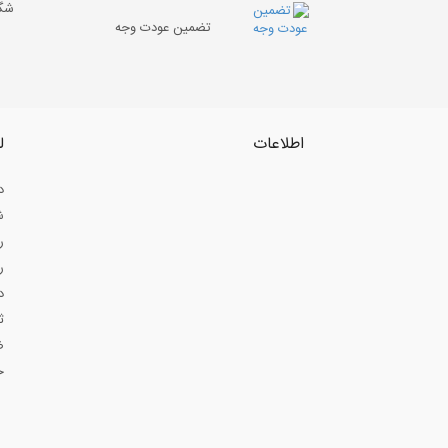
شگف
تضمین عودت وجه
اطلاعات
ل
د
ش
ر
ر
د
ث
ض
ح