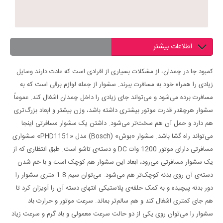
اطلاعات بیشتر
کمبود جا در چمدان، از مشکلات بسیاری از افرادی است که عادت دارند وسایل
زیادی را همراه خود به مسافرت ببرند. سشوار از جمله لوازم برقی است که به
مسافرت برده می‌شود و می‌تواند جای زیادی را داخل چمدان اشغال کند. عموماً
سشوار هرچقدر قدرت موتور بیشتری داشته باشد، وزن بیشتر و ابعاد بزرگ‌تری
هم دارد و حمل آن هم سخت‌تر می‌شود. داشتن یک سشوار مسافرتی اینجا
می‌تواند راه گشا باشد. سشوار «بوش» (Bosch) مدل «PHD1151» سشواری
مسافرتی دارای موتور 1200 وات DC و دسته‌ی تاشو است. طبق انتظاری که از
یک سشوار مسافرتی می‌رود، ابعاد این سشوار هم کوچک است و با خم شدن
دسته‌ی آن روی بدنه کوچک‌تر هم می‌شود. می‌توان سیم 1.8 متری سشوار را
دور بدنه پیچیده و به کمک حلقه‌ی پلاستیکی انتهای دسته آن را آویزان کرد تا
هم جای کمتری اشغال کند و هم سالم‌تر بماند. سرعت موتور و حرارت باد
سشوار را می‌توان روی یکی از دو حالت سرعت معمولی و باد گرم و سرعت زیاد