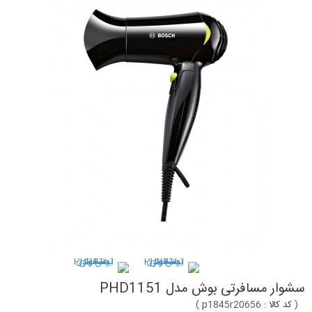
سشوار مسافرتی بوش مدل PHD1151
(
کد کالا :
p1845r20656
)