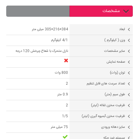
مشخصات
ابعاد
384×216×305 میلی متر
وزن ( کیلوگرم )
4/1 کیلوگرم
سایر مشخصات
نازل متحرک با شعاع چرخش 120 درجه
صفحه نمایش
توان (وات)
800 وات
تعداد سرعت های قابل تنظیم
2
طول سیم (متر)
0.9 متر
ظرفیت مخزن تفاله (لیتر)
2
ظرفیت مخزن آبمیوه گیری (لیتر)
1/5
سایز دهانه ورودی
75 میلی متر
سیستم ضد چکه