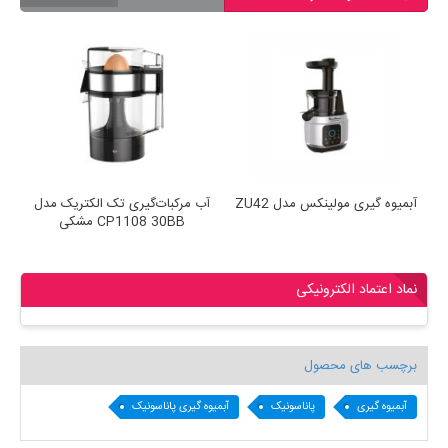
JU4003
آبمیوه گیری مولینکس مدل ZU42
آب مرکبات‌گیری تک الکتریک مدل
CP1108 30BB مشکی
نماد اعتماد الکترونیکی
برچسب های محصول
آبمیوه گیری
پاناسونیک
آبمیوه گیری پاناسونیک