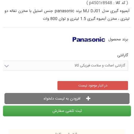
(
کد کالا :
p4501r8948
)
آبمیوه گیری مدل MJ DJ01 برند panasonic جنس استیل با مخزن تفاله دو
لیتری ، مخزن آبمیوه گیری 1.5 لیتری و توان 800 وات
برند محصول
گارانتی
گارانتی اصالت و سلامت فیزیکی کالا
در انبار موجود نیست
افزودن به لیست دلخواه
ثبت تلفنی سفارش