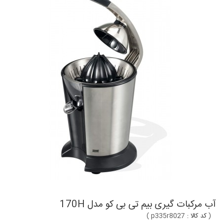
آب مرکبات گیری بیم تی بی کو مدل 170H
(
کد کالا :
p335r8027
)