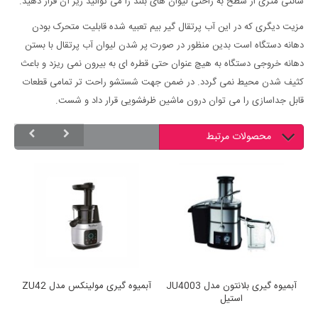
سانتی متری از سطح به راحتی لیوان های بلند را می توانید زیر آن قرار دهید.
مزیت دیگری که در این آب پرتقال گیر بیم تعبیه شده قابلیت متحرک بودن
دهانه دستگاه است بدین منظور در صورت پر شدن لیوان آب پرتقال با بستن
دهانه خروجی دستگاه به هیچ عنوان حتی قطره ای به بیرون نمی ریزد و باعث
کثیف شدن محیط نمی گردد. در ضمن جهت شستشو راحت تر تمامی قطعات
قابل جداسازی را می توان درون ماشین ظرفشویی قرار داد و شست.
محصولات مرتبط
آبمیوه گیری بلانتون مدل JU4003
آبمیوه گیری مولینکس مدل ZU42
آ
استیل