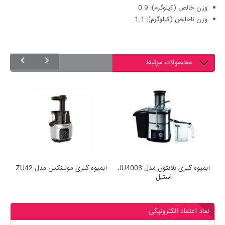
وزن خالص (کیلوگرم): 0.9
وزن ناخالص (کیلوگرم): 1.1
محصولات مرتبط
آبمیوه گیری بلانتون مدل JU4003
آبمیوه گیری مولینکس مدل ZU42
آ
استیل
نماد اعتماد الکترونیکی