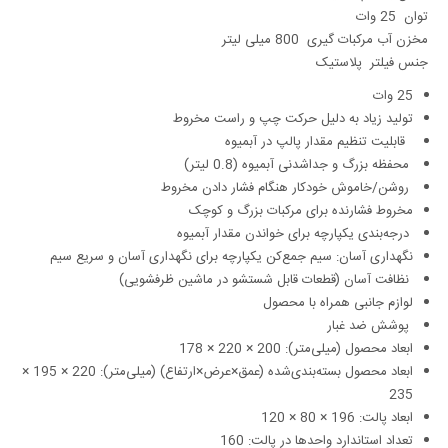
توان
25 وات
مخزن آب مرکبات گیری
800 میلی لیتر
جنس فیلتر
پلاستیک
25 وات
تولید زیاد به دلیل حرکت چپ و راست مخروط
قابلیت تنظیم مقدار پالپ در آبمیوه
محفظه بزرگ و جداشدنی آبمیوه (0.8 لیتر)
روشن/خاموش خودکار هنگام فشار دادن مخروط
مخروط فشارنده برای مرکبات بزرگ و کوچک
درجه‌بندی یکپارچه برای خواندن مقدار آبمیوه
نگهداری آسان: سیم جمع‌کن یکپارچه برای نگهداری آسان و سریع سیم
نظافت آسان (قطعات قابل شستشو در ماشین ظرفشویی)
لوازم جانبی همراه با محصول
پوشش ضد غبار
ابعاد محصول (میلی‌متر): 200 × 220 × 178
ابعاد محصول بسته‌بندی‌شده (عمق×عرض×ارتفاع) (میلی‌متر): 220 × 195 ×
235
ابعاد پالت: 196 × 80 × 120
تعداد استاندارد واحدها در پالت: 160