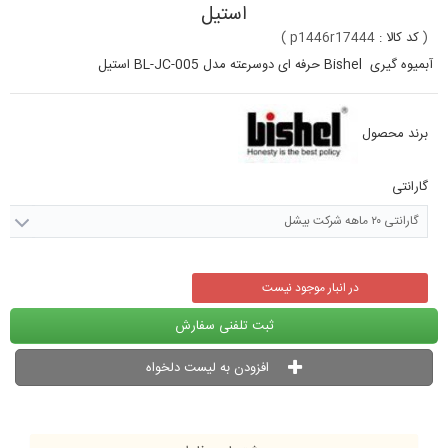
استیل
(
کد کالا :
p1446r17444
)
آبمیوه گیری Bishel حرفه ای دوسرعته مدل BL-JC-005 استیل
برند محصول
گارانتی
گارانتی ۲۰ ماهه شرکت بیشل
در انبار موجود نیست
ثبت تلفنی سفارش
افزودن به لیست دلخواه