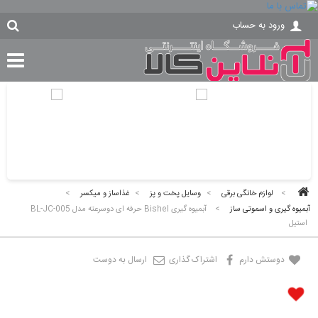
ورود به حساب
>
لوازم خانگی برقی
>
وسایل پخت و پز
>
غذاساز و میکسر
>
آبمیوه گیری و اسموتی ساز
>
آبمیوه گیری Bishel حرفه ای دوسرعته مدل BL-JC-005
استیل
دوستش دارم
اشتراک گذاری
ارسال به دوست