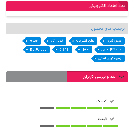
نماد اعتماد الکترونیکی
برچسب های محصول
آبمیوه گیری
لوازم اشپزخانه
آنلاین کالا
جهیزیه
آب پرتغال گیری
بیشل
bishel
BL-JC-005
ابمیوه گیری استیل
نقد و بررسی کاربران
کیفیت
قیمت