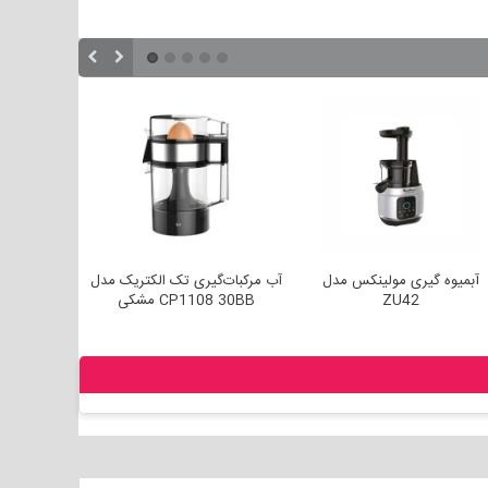
آبمیوه گیری مولینکس مدل
آب مرکبات‌گیری تک الکتریک مدل
آب مرکبات
ZU42
CP1108 30BB مشکی