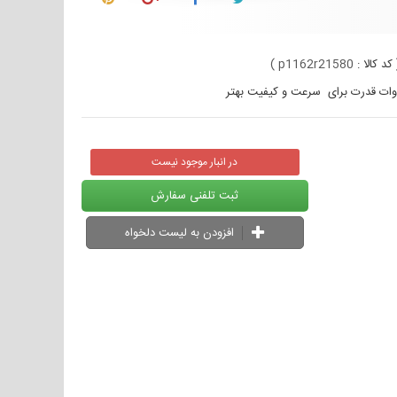
کد کالا :
p1162r21580
)
ات قدرت برای سرعت و کیفیت بهتر
در انبار موجود نیست
ثبت تلفنی سفارش
افزودن به لیست دلخواه