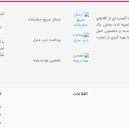
ثبت
 گستره ای از کالاهای
ارسال سریع سفارشات
 «تجربه لذت بخش یک
قیمت» و «تضمین اصل
 بهره گیری از تجارب
پرداخت درب منزل
با 
اخب
شگف
تضمین عودت وجه
اطلاعات
ل
د
ش
ر