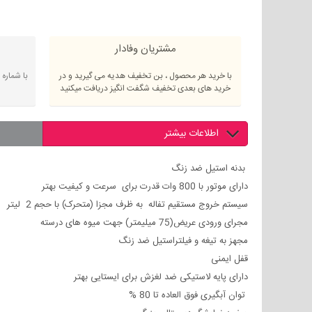
مشتریان وفادار
با خرید هر محصول ، بن تخفیف هدیه می گیرید و در
با شماره
خرید های بعدی تخفیف شگفت انگیز دریافت میکنید
اطلاعات بیشتر
بدنه استیل ضد زنگ
دارای موتور با
800
وات قدرت برای سرعت و کیفیت بهتر
سیستم خروج مستقیم تفاله به ظرف مجزا (متحرک) با حجم 2 لیتر
مجرای ورودی عریض(75 میلیمتر) جهت میوه های درسته
مجهز به تیغه و فیلتراستیل ضد زنگ
قفل ایمنی
دارای پایه لاستیکی ضد لغزش برای ایستایی بهتر
توان آبگیری فوق العاده تا
80
%