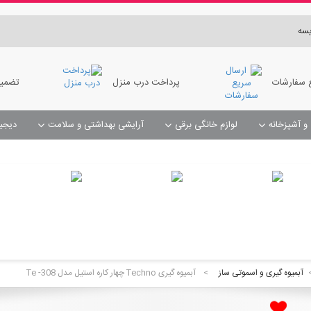
سه
 سفارشات
پرداخت درب منزل
تضمین
 و آشپزخانه
لوازم خانگی برقی
آرایشی بهداشتی و سلامت
دیجی
مبل شوی و فرش شوی و سرامیک شوی
صابون و جای حوله
 تاریخچه سفارشات بر روی نام سفارش کلیک کنید
آبمیوه گیری و اسموتی ساز
>
آبمیوه گیری Techno چهار کاره استیل مدل Te -308