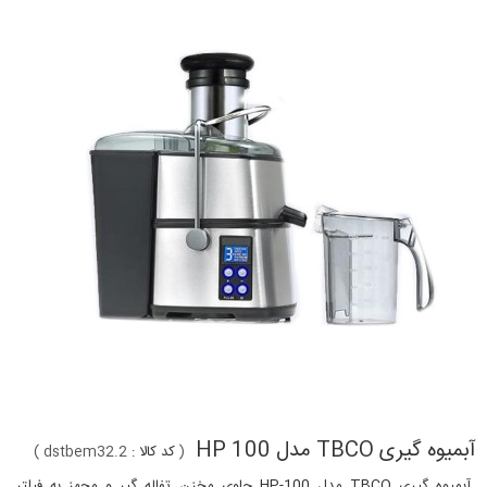
آبمیوه گیری TBCO مدل HP 100
(
کد کالا :
dstbem32.2
)
آبمیوه گیری TBCO مدل HP-100 حاوی مخزن تفاله گیر و مجهز به فیلتر