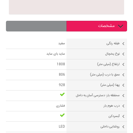
مشخصات
طبقه رنگی
سفید
نوع یخچال
ساید بای ساید
ارتفاع (میلی متر)
1808
عمق با درب (میلی متر)
806
پهنا (میلی متر)
928
محفظه بار- دسترسی آسان به داخل
درب هوم بار
فشاری
آبسردکن
روشنایی داخلی
LED