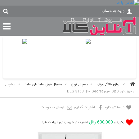
ورود به حساب
>
لوازم خانگی برقی
>
یخچال فریزر
>
یخچال فریزر ساید بای ساید
>
یخچال
و فریزر دوو SBS سری Secret مدل DES 3160
دوستش دارم
اشتراک گذاری
ارسال به دوست
630,000 ریال
بخرید و
تخفیف در خرید بعدی دریافت کنید !