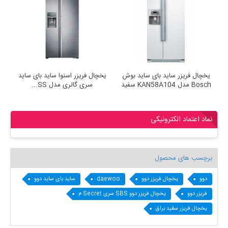
یخچال فریزر ساید بای ساید بوش
یخچال فریزر اسنوا ساید بای ساید
ی
Bosch مدل KAN58A104 سفید
سری گالری مدل SS...
نماد اعتماد الکترونیکی
برچسب های محصول
دوو
یخچال فریزر دوو
daewoo
ساید بای ساید دوو
فریزر دوو
یخچال فریزر دوو SBS سری Secret م
یخچال فریزر سفید براق