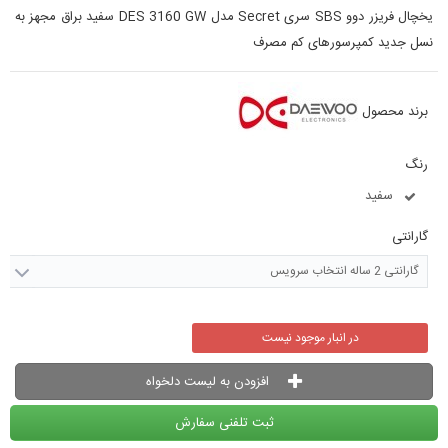
یخچال فریزر دوو SBS سری Secret مدل DES 3160 GW سفید براق مجهز به
نسل جدید کمپرسورهای کم مصرف
برند محصول
رنگ
سفید
گارانتی
گارانتی 2 ساله انتخاب سرویس
در انبار موجود نیست
افزودن به لیست دلخواه
ثبت تلفنی سفارش