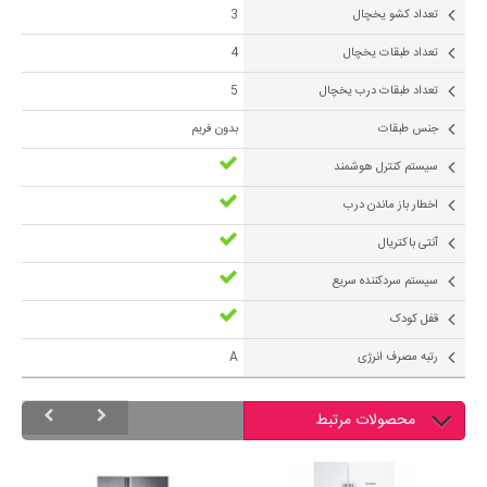
تعداد کشو یخچال
3
تعداد طبقات یخچال
4
تعداد طبقات درب یخچال
5
جنس طبقات
بدون فریم
سیستم کنترل هوشمند
اخطار باز ماندن درب
آنتی باکتریال
سیستم سردکننده سریع
قفل کودک
رتبه مصرف انرژی
A
محصولات مرتبط