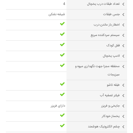
تعداد طبقات درب یخچال
4
جنس طبقات
شیشه نشکن
اخطار باز ماندن درب
سیستم سردکننده سریع
قفل کودک
لامپ یخچال
محفظه مجزا جهت نگهداری میوه و
سبزیجات
طبقه تاشو
فیلتر تصفیه آب
جایخی و فریزر
دارای فریزر
یخساز خودکار
چشم الکترونیک هوشمند