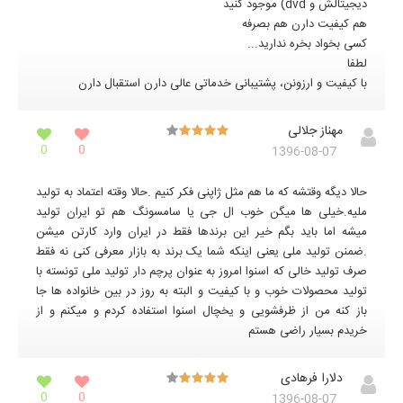
دیجیتالش و dvd) موجود کنید
هم کیفیت دارن هم بصرفه
کسی بخواد بخره ندارید...
لطفا
با کیفیت و ارزونن، پشتیبانی خدماتی عالی دارن استقبال دارن
مهناز جلالی
0
0
1396-08-07
حالا دیگه وقتشه که ما هم مثل ژاپنی فکر کنیم .حالا وقته اعتماد به تولید
ملیه.خیلی ها میگن خوب ال جی یا سامسونگ هم تو ایران تولید
میشه اما باید بگم خیر این برندها فقط در ایران وارد کارتن میشن
.ضمنن تولید ملی یعنی اینکه شما یک برند به بازار معرفی کنی نه فقط
صرف تولید خالی که اسنوا امروز به عنوان پرچم دار تولید ملی تونسته با
تولید محصولات خوب و با کیفیت و البته به روز در بین خانواده ها جا
باز کنه من از ظرفشویی و یخچال اسنوا استفاده کردم و میکنم و از
خریدم بسیار راضی هستم
دلارا فرهادی
0
0
1396-08-07