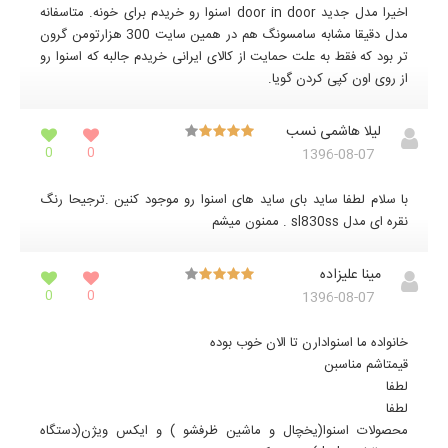
اخیرا مدل جدید door in door اسنوا رو خریدم برای خونه. متاسفانه
مدل دقیقا مشابه سامسونگ هم در همین سایت 300 هزارتومن گرون
تر بود که فقط به علت حمایت از کالای ایرانی خریدم جالبه که اسنوا رو
از روی اون کپی کردن گویا.
لیلا هاشمی نسب
0
0
1396-08-07
با سلام لطفا ساید بای ساید های اسنوا رو موجود کنین .ترجیحا رنگ
نقره ای مدل sl830ss . ممنون میشم
مینا علیزاده
0
0
1396-08-07
خانواده ما اسنوادارن تا الان خوب بوده
قیمتاشم مناسبن
لطفا
لطفا
محصولات اسنوا(یخچال و ماشین ظرفشو ) و ایکس ویژن(دستگاه