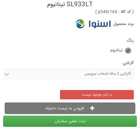
SL933LT تیتانیوم
(
کد کالا :
p546r164
)
برند محصول
رنگ
تیتانیوم
گارانتی
گارانتی 2 ساله انتخاب سرویس
در انبار موجود نیست
افزودن به لیست دلخواه
ثبت تلفنی سفارش