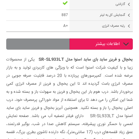
گارانتی
گنجایش کل به لیتر
887
رتبه مصرف انرژی
+A
اطلاعات بیشتر
یخچال و فریزر ساید بای ساید اسنوا مدل SR-SL933LT
یکی از محصولات
زیبا و با کیفیت شرکت اسنوا است که با ویژگی های کاربردی تولید و به بازار
عرضه شده است. کمپرسورهای پربازده با 20 درصد قابلیت صرفه جویی در
مصرف انرژی باعث گردیده اند تا این یخچال و فریزر از مصرف انرژی کمی
برخوردار باشد. درب هوم بار این یخچال و فریزر به سهولت باز و بسته شده و به
شما این امکان را می دهد تا برای استفاده از مواد خوراکی پرمصرف خود، درب
اصلی یخچال را باز و بسته نکنید. همچنین آبریز بخچال و فریزر ساید بای ساید
اسنوا مدل SR-SL933LT دارای فیلتر تصفیه آب می باشد. صفحه‌ نمایش
لمسی با حسگر نوری پیشرفته، سیستم کاهش صدا در شب، بوگیر قدرتمند،
عمق زیاد قفسه‌های درب (17 سانتی‌متر)، نگه‌ دارنده تاشوی بطری بزرگ، قفسه