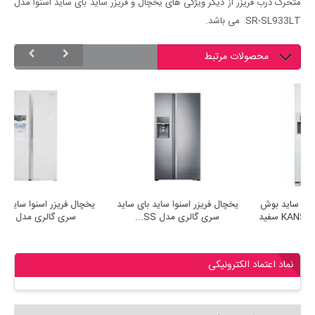
متحرک درب فریزر از دیگر ویژگی های یخچال و فریزر ساید بای ساید اسنوا مدل
SR-SL933LT می باشد.
محصولات مرتبط
یخچال فریزر ساید بای ساید بوش
یخچال فریزر اسنوا ساید بای ساید
ی
Bosch مدل KAN58A104 سفید
سری گالری مدل SS...
نماد اعتماد الکترونیکی