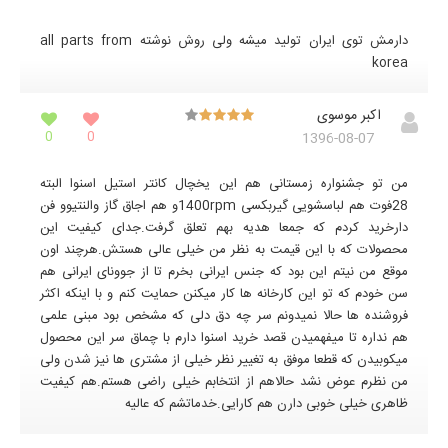
دارمش توی ایران تولید میشه ولی روش نوشته all parts from
korea
اکبر موسوی
0
0
1396-08-07
من تو جشنواره زمستانی هم این یخچال کانتر استیل اسنوا البته
28فوت هم لباسشویی گیربکسی 1400rpmو هم اجاق گاز والنتیوو فن
دارخرید کردم که جمعا هدیه بهم تعلق گرفت.جدای کیفیت این
محصولات که با این قیمت به نظر من خیلی عالی هستش.هرچند اون
موقع من نیتم این بود که جنس ایرانی بخرم تا از جوونای ایرانی هم
سن خودم که تو این کارخانه ها کار میکنن حمایت کنم و با اینکه اکثر
فروشنده ها حالا نمیدونم سر چه دق دلی که مشخص بود مبنی علمی
هم نداره تا میفهمیدن قصد خرید اسنوا دارم با چماق سر این محصول
میکوبیدن که قطعا موفق به تغییر نظر خیلی از مشتری ها نیز شدن ولی
من نظرم عوض نشد حالاهم از انتخابم خیلی راضی هستم.هم کیفیت
ظاهری خیلی خوبی دارن هم کارایی.خدماتشم که عالیه