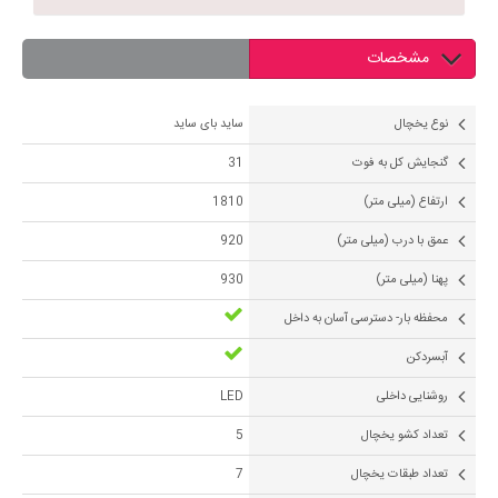
مشخصات
نوع یخچال
ساید بای ساید
گنجایش کل به فوت
31
ارتفاع (میلی متر)
1810
عمق با درب (میلی متر)
920
پهنا (میلی متر)
930
محفظه بار- دسترسی آسان به داخل
آبسردکن
روشنایی داخلی
LED
تعداد کشو یخچال
5
تعداد طبقات یخچال
7