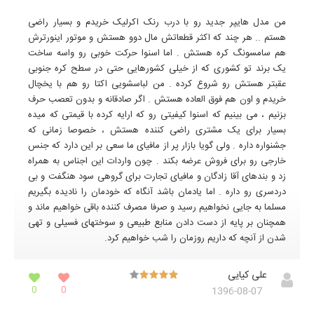
من مدل هایپر جدید رو با درب رنک اکرلیک خریدم و بسیار راضی
هستم .. هر چند که اکثر قطعاتش مال دوو هستش و موتور اینورترش
هم سامسونگ کره هستش . اما اسنوا حرکت خوبی رو واسه ساخت
یک برند تو کشوری که از خیلی کشورهایی حتی در سطح کره جنوبی
عقبتر هستش رو شروع کرده . من لباسشویی اکتا رو هم با یخچال
خریدم و اون هم فوق العاده هستش . اگر صادقانه و بدون تعصب حرف
بزنیم ، می بینیم که اسنوا کیفیتی رو که ارایه کرده با قیمتی که میده
بسیار برای یک مشتری راضی کننده هستش ، خصوصا زمانی که
جشنواره داره . ولی گویا بازار پر از مافیای ما سعی بر این دارد که جنس
خارجی رو برای فروش عرضه بکند . چون واردات این اجناس به همراه
زد و بندهای آقا زادگان و مافیای تجارت برای گروهی سود هنگفت و بی
دردسری رو داره . اما یادمان باشد آنگاه که خودمان را نادیده بگیریم
مسلما به جایی نخواهیم رسید و صرفا مصرف کننده باقی خواهیم ماند و
همچنان بر پایه از دست دادن منابع طبیعی و سوختهای فسیلی و تهی
شدن از آنچه که داریم روزمان را شب خواهیم کرد.
علی کیایی
0
0
1396-08-07