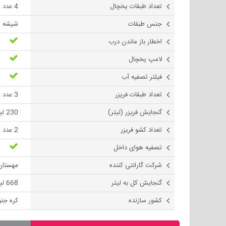
تعداد طبقات یخچال
4 عدد
جنس طبقات
شیشه ا
اخطار باز ماندن درب
لامپ یخچال
فیلتر تصفیه آب
تعداد طبقات فریزر
3 عدد
گنجايش فريزر (لیتر)
230 لیتر
تعداد کشو فریزر
2 عدد
تصفیه هوای داخل
شرکت گارانتی کننده
مهستان
گنجایش کل به لیتر
668 لیتر
کشور سازنده
کره جن