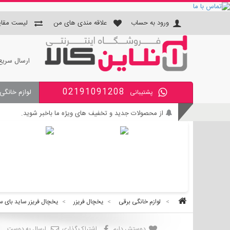
ورود به حساب
علاقه مندی های من
لیست مقای
ارسال سریع
02191091208
لوازم خانگی
پشتیبانی
برای اطلاع از زمان تحویل سفارشات ، از حساب کاربری خود و
جای دستمال و جا مسواکی و جای 
از محصولات جدید و تخفیف های ویژه ما باخبر شوید.
بی واسطه و مطمئن خرید کنید.
کالای با کیفیت را با قیمت خوب بخرید.
برای اطلاع از زمان تحویل سفارشات ، از حساب کاربری خود و
>
لوازم خانگی برقی
>
یخچال فریزر
>
یخچال فریزر ساید بای س
دوستش دارم
اشتراک گذاری
ارسال به دوست