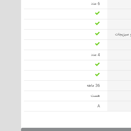
6 عدد
 سبزیجات
4 عدد
36 ماهه
هست
A