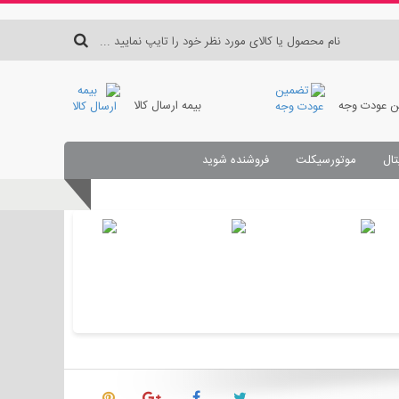
 عودت وجه
بیمه ارسال کالا
تال
موتورسیکلت
فروشنده شوید