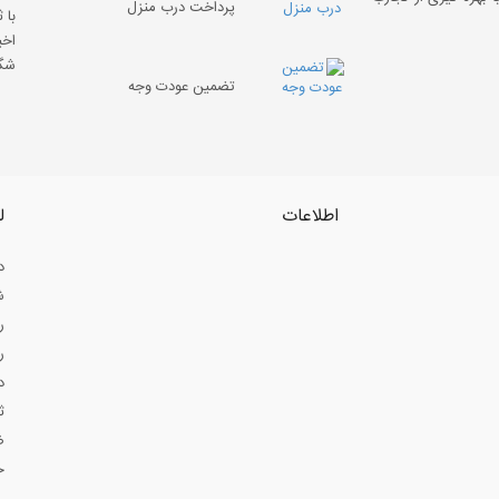
پرداخت درب منزل
با 
اخب
شگف
تضمین عودت وجه
اطلاعات
ل
د
ش
ر
ر
د
ث
ض
ح