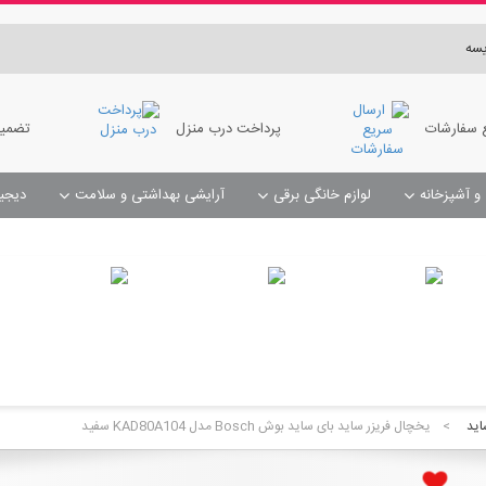
سه
 سفارشات
پرداخت درب منزل
تضمین
 و آشپزخانه
لوازم خانگی برقی
آرایشی بهداشتی و سلامت
دیجی
 تاریخچه سفارشات بر روی نام سفارش کلیک کنید
مبل شوی و فرش شوی و سرامیک شوی
صابون و جای حوله
 تاریخچه سفارشات بر روی نام سفارش کلیک کنید
اید
>
یخچال فریزر ساید بای ساید بوش Bosch مدل KAD80A104 سفید