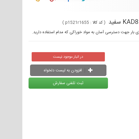
(
کد کالا :
p1521r1655
)
در انبار موجود نیست
افزودن به لیست دلخواه
ثبت تلفنی سفارش