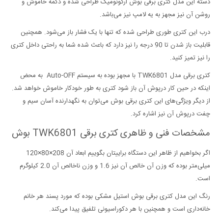
دسته این مدل کتری برقی بوش ارگونومیک طراحی شده و دکمه خاموش و
روشن آن نیز مجهز به یه لامپ نیز می‌باشد.
درب این کتری طوری طراحی شده که تنها با یک فشار باز می‌شود. همچنین
قابلیت باز شدن تا 90 درجه را نیز دارد که باعث شده شما به راحتی داخل کتری
را نیز تمیز کنید.
کتری برقی مدل TWK6801 با مجهز بوده به سیستم Auto-OFF به محض
اینکه در حین کار درپوش آن باز شود کتری به طور خودکار خاموش خواهد شد.
از دیگر ویژگی‌های این کتری برقی بوش می‌توان به نگهدارنده آسان سیم و
چفت درپوش آن نیز اشاره کرد.
مشخصات فنی و ظاهری کتری برقی TWK6801 بوش
اگر بخواهیم از ظاهر این دستگاه براییتان بگوییم ابعاد آن 208×80×120
میلی‌متر بوده که وزن آن خالص آن نیز 1.6 و وزن ناخالص آن 2.0 کیلوگرم
است.
رنگ این مدل کتری برقی بوش استیل مشکی بوده که مورد پسند هر خانم
خانه‌داری است و همچنین با هر دکوراسیونی تلفیق پیدا می‌کند.