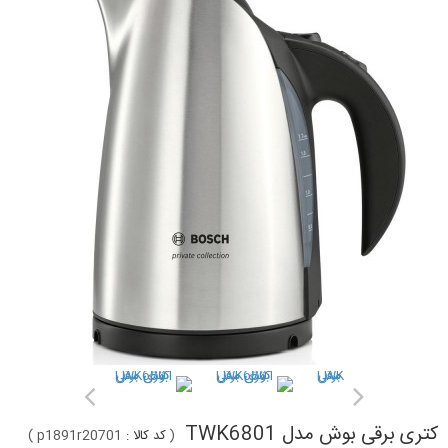
کتری برقی بوش مدل TWK6801
(
کد کالا :
p1891r20701
)