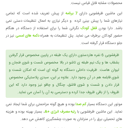
محصولات مشابه قابل قیاس نیست.
این ماشین ظرفشویی دارای
7 برنامه
از پیش تعریف شده است که تمامی
نیازهای شما را پیش بینی کرده و دیگر نیازی به اعمال تنظیمات دستی نمی
باشد. دارا بودن
قفل کودک
نگرانی شما را برای استفاده از دستگاه در هنگام
حضور کودکان برطرف می نماید. پنل تنظیمات به همراه
دکمه های لمسی
نیز در
جلو دستگاه قرار گرفته است.
ظرفشویی 6 نفره هاردستون دارای یک طبقه در پایین مخصوص قرار گرفتن
بشقاب ها و یک نیم طبقه ی تاشو در بالا مخصوص شست و شوی فنجان و
لیوان هاست. ظرفیت داخلی دستگاه به گونه ای است که امکان شست و
شوی قابلمه هم در آن وجود دارد. علاوه بر این، سبدی پلاستیکی مخصوص
قرار دادن و شست و شوی قاشق، چنگال و چاقو نیز وجود دارد که این
ظروف را از باقی ظروف جدا کرده و دسترسی به آن را آسان می نماید.
موتور این دستگاه بسیار
کم صدا
بوده و هیچ گونه مزاحمتی برای شما ایجاد نمی
نماید. این ماشین ظرفشویی با
رتبه مصرف انرژی +A
، بسیار بهینه بوده و هزینه
های تحمیلی برق را در منزلتان به صورت چشمگیری کاهش می دهد.