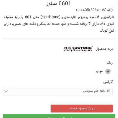
0601 سیلور
(
کد کالا :
p4405r3964
)
ظرفشویی 6 نفره رومیزی هاردستون (Hardstone) مدل 601
با رتبه مصرف
انرژی +A،
دارای 7 برنامه شست و شو، صفحه نمایشگر و دکمه های لمسی، دارای
قفل کودک
برند محصول
رنگ
سیلور
گارانتی
18 ماهه جام سرویس
در انبار موجود نیست