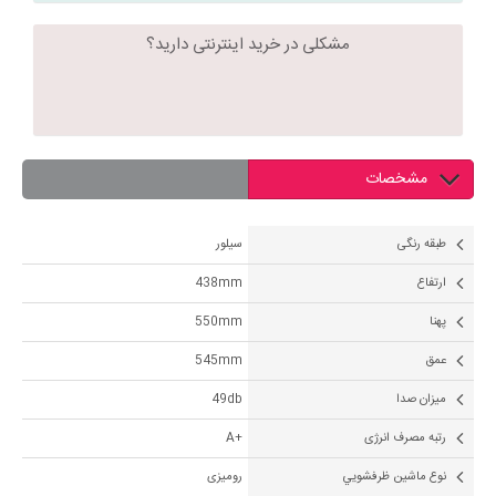
مشکلی در خرید اینترنتی دارید؟
مشخصات
طبقه رنگی
سیلور
ارتفاع
438mm
پهنا
550mm
عمق
545mm
ميزان صدا
49db
رتبه مصرف انرژی
+A
نوع ماشين ظرفشويي
رومیزی