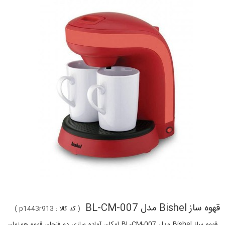
قهوه ساز Bishel مدل BL-CM-007
(
کد کالا :
p1443r913
)
قهوه ساز Bishel مدل BL-CM-007 امکان آماده سازی دو فنجان قهوه همزمان