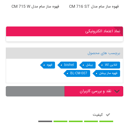
قهوه ساز سام مدل CM 716 ST
قهوه ساز سام مدل CM 715 W
نماد اعتماد الکترونیکی
برچسب های محصول
انلاین کالا
بیشل
bishel
قهوه
قهوه ساز بیشل
BL-CM-007
نقد و بررسی کاربران
کیفیت