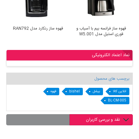
قهوه ساز فرانسه بیم با آسیاب و
قهوه ساز رنکارد مدل RAN792
قوری استیل مدل W5.001
نماد اعتماد الکترونیکی
برچسب های محصول
انلاین کالا
بیشل
bishel
قهوه
BL-CM-005
نقد و بررسی کاربران