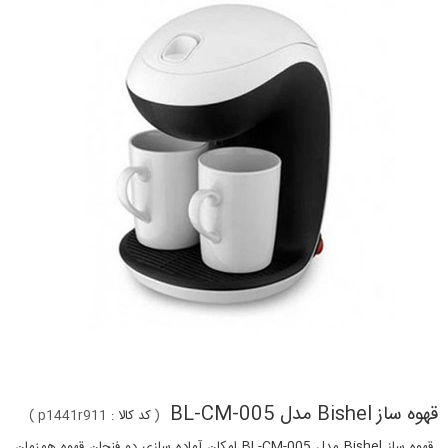
قهوه ساز Bishel مدل BL-CM-005
(
کد کالا :
p1441r911
)
قهوه ساز Bishel مدل BL-CM-005 امکان آماده سازی دو فنجان قهوه همزمان