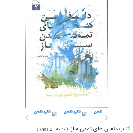
کتاب دلفین های تمدن ساز
(
کد کالا :
kha1.2
)