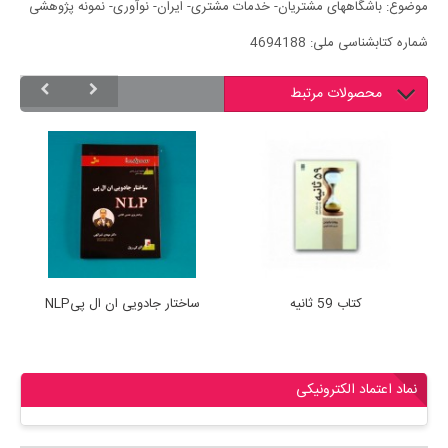
موضوع: باشگاههای مشتریان- خدمات مشتری- ایران- نوآوری- نمونه پژوهشی
شماره کتابشناسی ملی: 4694188
محصولات مرتبط
کتاب 59 ثانیه
ساختار جادویی ان ال پیNLP
ک
نماد اعتماد الکترونیکی