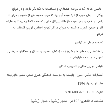
.
..دلفین ها به شدت روحیه همکاری و مساعدت به یکدیگر دارند و در موقع
پیکار......بقال خوب از دید مردم آن بود که درب حجره اش از خروس خوان تا
پاسی از شب به روی مردم باز باشد...بقال هایی که عضو اتحادیه بودند و سابقه
کار و حسن شهرت داشتند به عنوان مراکز توزیع اجناس کوپنی انتخاب به
مردم...
نویسنده: علی خاکزادی
با مقدمه ای به قلم: علی شیخ زاده (مشاور، مدرس، محقق و سخنران حرفه ای
اصول مدیریت و بازاریابی)
طراحی و ویراستاری: تحریریه امکان
انتشارات امکان امروز - وابسته به موسسه فرهنگی هنری علمی سفیر خاورمیانه
چاپ اول- بهار 1396
شابک: 3-0-97681-600-978
مشخصات ظاهری: 192ص، مصور (رنگی) ، جدول (رنگی)