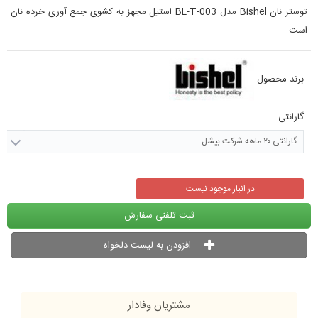
توستر نان Bishel مدل BL-T-003 استیل مجهز به کشوی جمع آوری خرده نان
است.
برند محصول
گارانتی
گارانتی ۲۰ ماهه شرکت بیشل
در انبار موجود نیست
ثبت تلفنی سفارش
افزودن به لیست دلخواه
مشتریان وفادار