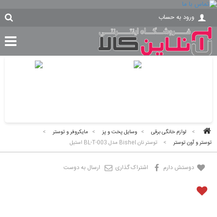
ورود به حساب
>
لوازم خانگی برقی
>
وسایل پخت و پز
>
مایکروفر و توستر
>
توستر و آون توستر
>
توستر نان Bishel مدل BL-T-003 استیل
دوستش دارم
اشتراک گذاری
ارسال به دوست