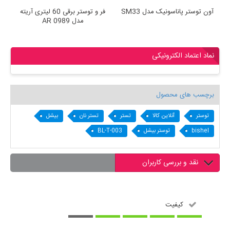
آون توستر پاناسونیک مدل SM33
فر و توستر برقی 60 لیتری آریته
مدل AR 0989
نماد اعتماد الکترونیکی
برچسب های محصول
توستر
آنلاین کالا
تستر
تستر نان
بیشل
bishel
توستر بیشل
BL-T-003
نقد و بررسی کاربران
کیفیت