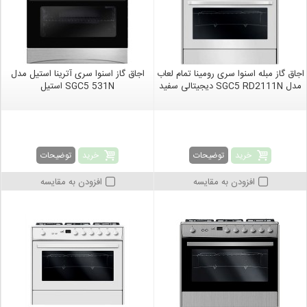
اجاق گاز مبله اسنوا سری رومینا تمام لعاب
اجاق گاز اسنوا سری آترینا استیل مدل
مدل SGC5 RD2111N دیجیتالی سفید
SGC5 531N استیل
خرید
خرید
توضیحات
توضیحات
افزودن به مقایسه
افزودن به مقایسه