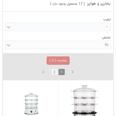
بخارپز و هواپز
17 محصول وجود دارد
)
(
ترتیب
--
نمایش
16
مقایسه (
0
)
1
2