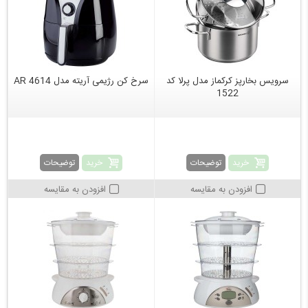
سرویس بخارپز کرکماز مدل پرلا کد
سرخ کن رژیمی آریته مدل AR 4614
1522
خرید
خرید
توضیحات
توضیحات
افزودن به مقایسه
افزودن به مقایسه