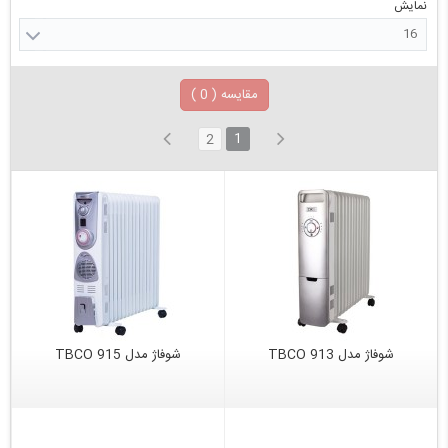
نمایش
16
مقایسه (
0
)
1
2
شوفاژ مدل 913 TBCO
شوفاژ مدل 915 TBCO