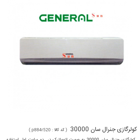
کولرگازی جنرال سان 30000
(
کد کالا :
p884r520
)
کولرگازی جنرال سان 30000 به صورت اتوماتیک در دو ساعت اول استفاده