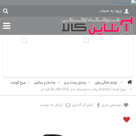
ورود به حساب
>
لوازم خانگی برقی
>
وسایل پخت و پز
>
غذاساز و میکسر
>
چرخ گوشت
>
چرخ گوشت Bishel پرقدرت دوسرعته مدل BL-MG-008 نقره ای
دوستش دارم
اشتراک گذاری
ارسال به دوست