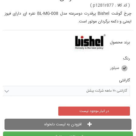
(
کد کالا :
p1281r877
)
چرخ گوشت Bishel پرقدرت دوسرعته مدل BL-MG-008 نقره ای دارای فیوز
ایمنی و دکمه برگردان موتور است.
برند محصول
رنگ
سیلور
گارانتی
گارانتی ۲۰ ماهه شرکت بیشل
در انبار موجود نیست
افزودن به لیست دلخواه