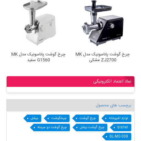
دل MK
چرخ گوشت پاناسونیک مدل MK
چرخ گوشت پاناسونیک مدل MK
ZJ2700 مشکی
G1560 سفید
نماد اعتماد الکترونیکی
برچسب های محصول
لوازم اشپزخانه
چرخ گوشت
چرخگوشت
بیشل
bishel
چرخ گوشت بیشل
چرخ گوشت دو سرعته
BL-MG-008