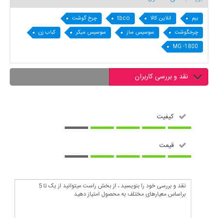
بیم
انلاین کالا
tbco
چرخ گوشت
چرخگوشت
سوسیس ساز
سوسیس میکر
کباب زن
MG -1800
نقد و بررسی کاربران
کیفیت
قیمت