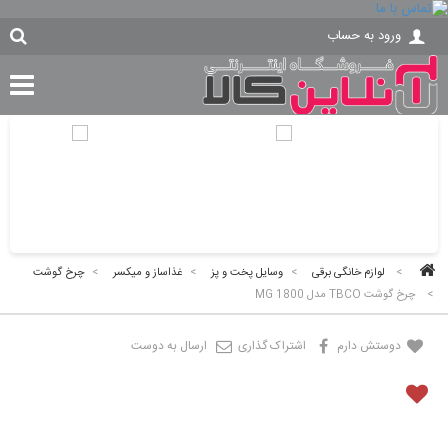
ورود به حساب
>
لوازم خانگی برقی
>
وسایل پخت و پز
>
غذاساز و میکسر
>
چرخ گوشت
>
چرخ گوشت TBCO مدل MG 1800
دوستش دارم
اشتراک گذاری
ارسال به دوست