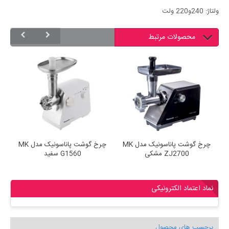
ولتاژ: 240و220 ولت
محصولات مرتبط
دل MK
چرخ گوشت پاناسونیک مدل MK
چرخ گوشت پاناسونیک مدل MK
ZJ2700 مشکی
G1560 سفید
نماد اعتماد الکترونیکی
برچسب های محصول