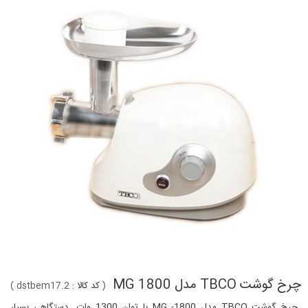
چرخ گوشت TBCO مدل MG 1800
(
کد کالا :
dstbem17.2
)
چرخ گوشت TBCO مدل MG -1800 با توان 1300 وات دستگاهی بسیار