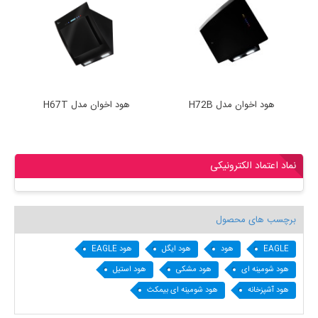
هود اخوان مدل H72B
هود اخوان مدل H67T
نماد اعتماد الکترونیکی
برچسب های محصول
EAGLE
هود
هود ایگل
هود EAGLE
هود شومینه ای
هود مشکی
هود استیل
هود آشپزخانه
هود شومینه ای بیمکث