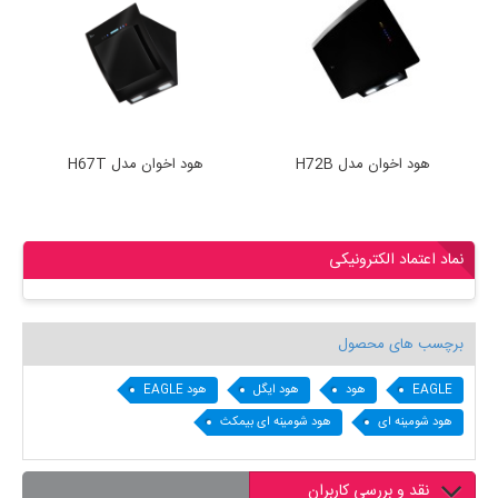
هود اخوان مدل H72B
هود اخوان مدل H67T
نماد اعتماد الکترونیکی
برچسب های محصول
EAGLE
هود
هود ایگل
هود EAGLE
هود شومینه ای
هود شومینه ای بیمکث
نقد و بررسی کاربران