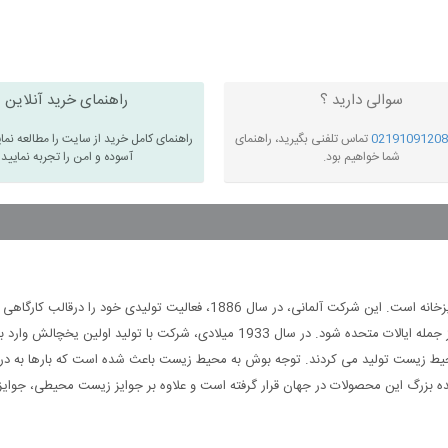
سوالی دارید ؟
راهنمای خرید آنلاین
02191091208
تماس تلفنی بگیرید، راهنمای
راهنمای کامل خرید از سایت را مطالعه نما
شما خواهیم بود.
آسوده و امن را تجربه نمایید
بوش ‏(‏Bosch‏)‏ یکی از نام های آشنای صنعت تولید لوازم منزل و آشپزخانه است‏.‏ ا
می کرد و توانست به سرعت رشد کرده و وارد بازار دیگر نقاط جهان، از جمله ایالات متحده 
کننده بزرگ این محصولات در جهان قرار گرفته است و علاوه بر جوایز زیست محیطی، جوا