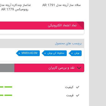
 سس ساز آریته مدل
سالاد ساز آریته مدل AR 1791
غذاساز چندکاره آ
AR 1819
روبومیکس AR 1779
نماد اعتماد الکترونیکی
برچسب های محصول
بوش
مخلوط کن بوش
MMB64G3M
نقد و بررسی کاربران
کیفیت
قیمت