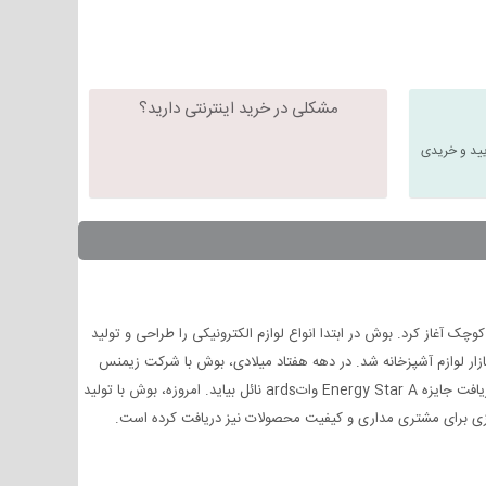
مشکلی در خرید اینترنتی دارید؟
یید و خریدی
ین شرکت آلمانی، در سال 1886، فعالیت تولیدی خود را درقالب کارگاهی کوچک آغاز کرد‏.‏ بوش در ابتدا انواع لوازم الکترونیکی را طراحی و تولید
شود‏.‏ در سال 1933 میلادی، شرکت با تولید اولین یخچالش وارد بازار لوازم آشپزخانه شد‏.‏ در دهه هفتاد میلادی، بوش با شرکت زیمنس
ادغام شد و در زمره اولین شرکت هایی بود که محصولاتی سازگار با محیط زیست تولید می کردند‏.‏ توجه بوش به محیط زیست باعث شده است که بارها به دریافت جایزه Energy Star A واتards نائل بیاید‏.‏ امروزه، بوش با تولید
یزی برای مشتری مداری و کیفیت محصولات نیز دریافت کرده است‏.‏