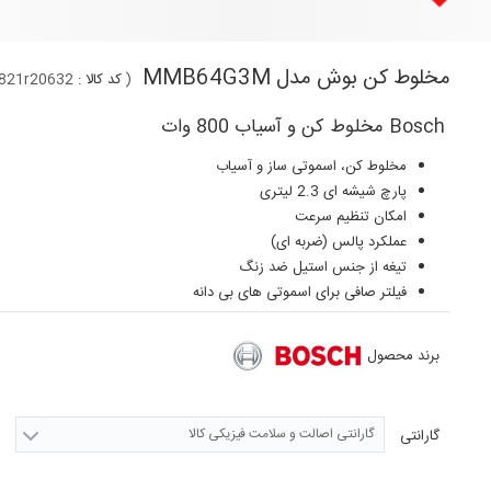
مخلوط کن بوش مدل MMB64G3M
(
کد کالا :
821r20632
Bosch مخلوط کن و آسیاب 800 وات
مخلوط کن، اسموتی ساز و آسیاب
پارچ شیشه ای 2.3 لیتری
امکان تنظیم سرعت
عملکرد پالس ‏(‏ضربه ای‏)‏
تیغه از جنس استیل ضد زنگ
فیلتر صافی برای اسموتی های بی دانه
برند محصول
گارانتی اصالت و سلامت فیزیکی کالا
گارانتی