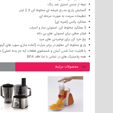
تیغه از جنس استیل ضد زنگ
گنجایش پارچ مدرج شیشه ای مخلوط کن 2.3 لیتر
تنظیمات سرعت به صورت مرحله ای
عملکرد پالس ‏(‏ضربه ای‏)‏
3 عملکرد مخلوط کن، اسموتی ساز و آسیاب
فیلتر صافی برای اسموتی های بی دانه
یخ خرد کن برای نوشیدنی های سرد
پارچ مخلوط کن مقاوم در برابر حرارت ‏(‏آماده سازی سوپ های گرم 
با قابلیت جدا شدن آسان و شستشوی قطعات ‏(‏به جز بدنه اصلی‏)‏
همه پلاستیک های در تماس با غذا فاقد BPA
محصولات مرتبط