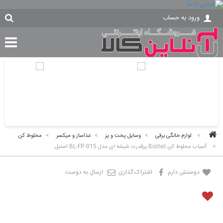
ورود به حساب
>
لوازم خانگی برقی
>
وسایل پخت و پز
>
غذاساز و میکسر
>
مخلوط کن
>
آسیاب مخلوط کن Bishel پرقدرت شیشه ای مدل BL-FP-015 استیل
دوستش دارم
اشتراک گذاری
ارسال به دوست