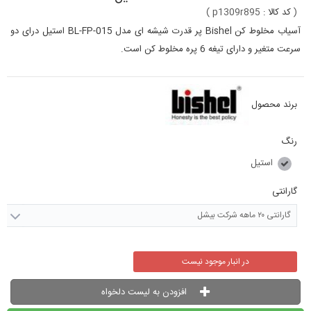
(
کد کالا :
p1309r895
)
آسیاب مخلوط کن Bishel پر قدرت شیشه ای مدل BL-FP-015 استیل درای دو
سرعت متغیر و دارای تیغه 6 پره مخلوط کن است.
برند محصول
رنگ
استیل
گارانتی
گارانتی ۲۰ ماهه شرکت بیشل
در انبار موجود نیست
افزودن به لیست دلخواه