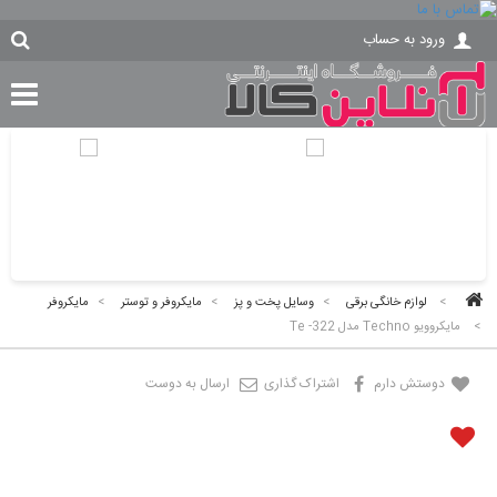
ورود به حساب
>
لوازم خانگی برقی
>
وسایل پخت و پز
>
مایکروفر و توستر
>
مایکروفر
>
مایکروویو Techno مدل Te -322
دوستش دارم
اشتراک گذاری
ارسال به دوست