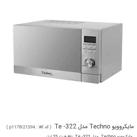
مایکروویو Techno مدل Te -322
(
کد کالا :
p1178r21594
)
مایکروویو Techno مدل Te -322 باظرفیت
25
لیتر