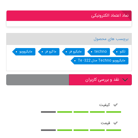
نماد اعتماد الکترونیکی
برچسب های محصول
تکنو
techno
مایکرو فر
ماکرو فر
مایکروویو
مایکروویو Techno مدل Te -322
نقد و بررسی کاربران
کیفیت
قیمت