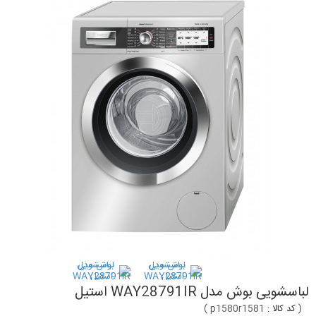
لباسشویی بوش مدل WAY28791IR استیل
(
کد کالا :
p1580r1581
)