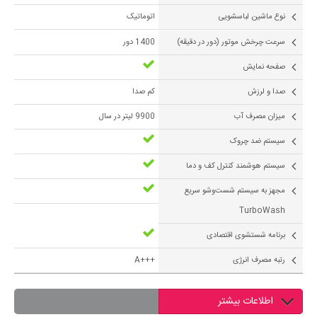
نوع ماشین لباسشویی
اتوماتیک
سرعت چرخش موتور (دور در دقیقه)
1400 دور
صفحه نمایش
صدا و لرزش
کم صدا
میزان مصرف آب
9900 لیتر در سال
سیستم ضد چروک
سیستم هوشمند کنترل کف و دما
مجهز به سیستم شست‌وشو سریع
TurboWash
برنامه شستشوی اقتصادی
رتبه مصرف انرژی
+++A
اطلاعات بیشتر