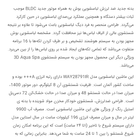
بدنه جدید ضد لرزش لباسشویی بوش به همراه موتور جدید BLDC موجب
ثبات بیشتر دستگاه و همچنین عملکرد بی‌صدای لباسشویی در حین کارکرد
می‌گردد. طراحی منحصر به فرد دیگ لباسشویی باعث می‌شود تا علاوه بر نتیجه
شستشوی عالی از الیاف لباس‌ها نیز محافظت گردد. مشخصه لباسشویی بوش
مجهز بودن به سیستم هوشمند تشخیص و بر طرف کردن لکه‌ها با 16 برنامه
متفاوت می‌باشد که تمامی لکه‌های ایجاد شده بر روی لباس‌ها را از بین می‌برد.
ویژگی دیگر این محصول مجهز بودن به سیستم شستشوی 3D Aqua Spa
می‌باشد.
این ماشین لباسشویی مدل WAY28791IR دارای رتبه انرژی A+++ بوده و
ساخت کشور آلمان است. ظرفیت شستشوی آن 8 کیلوگرم، دور موتور 1400،
میزان صدا در حالت شستشو 48 و میزان صدا در حالت خشک‌کن 72 دسی‌بل
است. طراحی ضدلرزش، شستشوی خودکار مخزن مواد شوینده با بدنه ی
استیل رنگ از ویژگی های این ماشین لباسشویی است. مصرف آب 9900
لیتر در سال و میزان مصرف انرژی 196 کیلووات ساعت در سال استاین مدل
دارای سیستم شروع با تاخیر (۱تا ۲۴ ساعت) است که این برنامه امکان زمان
شروع شستشو را بین 1 تا 24 ساعت به شما ‌می‌دهد. بنابراین زمانی که به