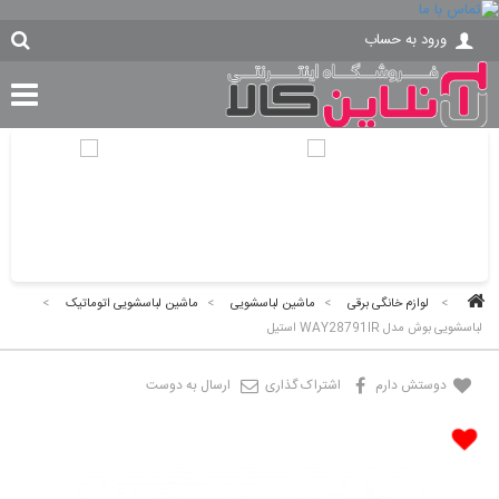
ورود به حساب
>
لوازم خانگی برقی
>
ماشین لباسشویی
>
ماشین لباسشویی اتوماتیک
>
لباسشویی بوش مدل WAY28791IR استیل
دوستش دارم
اشتراک گذاری
ارسال به دوست