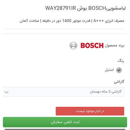
لباسشوییBOSCH بوش WAY28791IR
مصرف انرژی +++A | قدرت موتور 1400 دور در دقیقه | ساخت آلمان
برند محصول
رنگ
استیل
گارانتی
گارانتی 3 ساله مهستان
در انبار موجود نیست
ثبت تلفنی سفارش