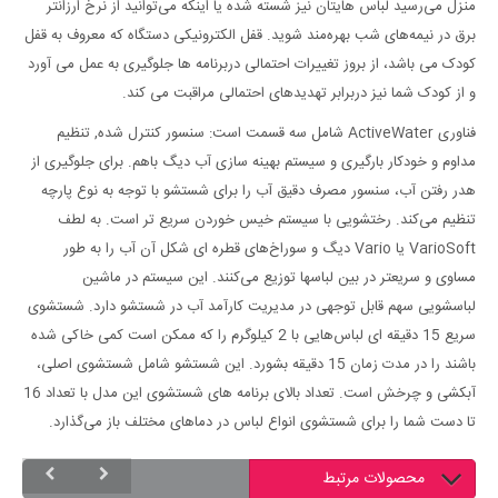
منزل می‌رسید لباس هایتان نیز شسته شده یا اینکه می‌توانید از نرخ ارزانتر
برق در نیمه‌های شب بهره‌مند شوید. قفل الکترونیکی دستگاه که معروف به قفل
کودک می باشد، از بروز تغییرات احتمالی دربرنامه ها جلوگیری به عمل می آورد
و از کودک شما نیز دربرابر تهدیدهای احتمالی مراقبت می کند.
فناوری ActiveWater شامل سه قسمت است: سنسور کنترل شده, تنظیم
مداوم و خودکار بارگیری و سیستم بهینه سازی آب دیگ باهم. برای جلوگیری از
هدر رفتن آب، سنسور مصرف دقیق آب را برای شستشو با توجه به نوع پارچه
تنظیم می‌کند. رختشویی با سیستم خیس خوردن سریع تر است. به لطف
VarioSoft یا Vario دیگ و سوراخ‌های قطره ای شکل آن آب را به طور
مساوی و سریعتر در بین لباسها توزیع می‌کنند. این سیستم در ماشین
لباسشویی سهم قابل توجهی در مدیریت کارآمد آب در شستشو دارد. شستشوی
سریع 15 دقیقه ای لباس‌هایی با 2 کیلوگرم را که ممکن است کمی خاکی شده
باشند را در مدت زمان 15 دقیقه بشورد. این شستشو شامل شستشوی اصلی،
آبکشی و چرخش است. تعداد بالای برنامه های شستشوی این مدل با تعداد 16
تا دست شما را برای شستشوی انواع لباس در دماهای مختلف باز می‌گذارد.
محصولات مرتبط