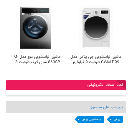
ماشین لباسشویی جی پلاس مدل
ماشین لباسشویی دوو مدل LM-
GWM-P99 ظرفیت 9 کیلوگرم
860SB سری لایف ظرفیت 8...
850SB
نماد اعتماد الکترونیکی
برچسب های محصول
بوش
لباسشویی بوش