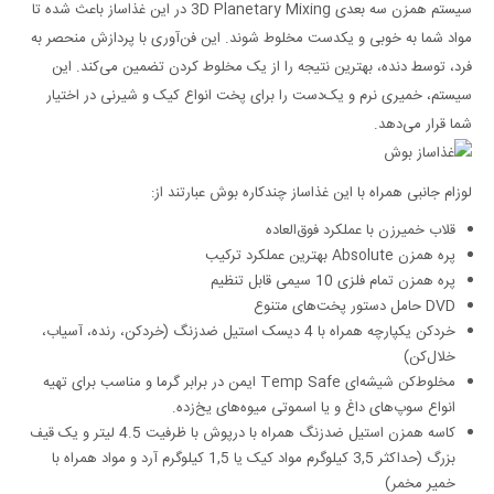
سیستم همزن سه بعدی 3D Planetary Mixing در این غذاساز باعث شده تا
مواد شما به خوبی و یکدست مخلوط شوند. این فن‌آوری با پردازش منحصر به
فرد، توسط دنده، بهترین نتیجه را از یک مخلوط کردن تضمین می‌کند. این
سیستم، خمیری نرم و یک‌دست را برای پخت انواع کیک و شیرنی در اختیار
شما قرار می‌دهد.
لوزام جانبی همراه با این غذاساز چندکاره بوش عبارتند از:
قلاب خمیرزن با عملکرد فوق‌العاده
پره همزن Absolute بهترین عملکرد ترکیب
پره همزن تمام فلزی 10 سیمی قابل تنظیم
DVD حامل دستور پخت‌های متنوع
خردکن یکپارچه همراه با 4 دیسک استیل ضدزنگ (خردکن، رنده، آسیاب،
خلال‌کن)
مخلوط‌کن شیشه‌ای Temp Safe ایمن در برابر گرما و مناسب برای تهيه
انواع سوپ‌های داغ و يا اسموتی ميوه‌های يخ‌زده.
کاسه همزن استیل ضدزنگ همراه با درپوش با ظرفیت 4.5 لیتر و یک قیف
بزرگ (حداکثر 3,5 کیلوگرم مواد کیک یا 1,5 کیلوگرم آرد و مواد همراه با
خمیر مخمر)