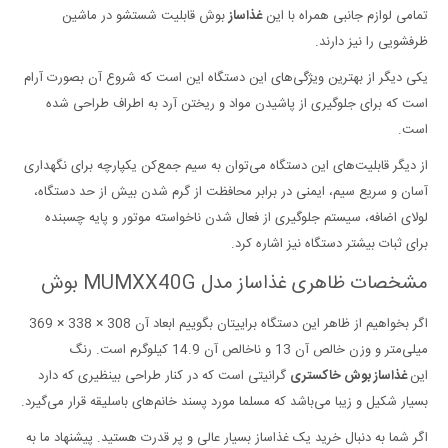
تمامی لوازم جانبی همراه با این
غذاساز
بوش قابلیت شستشو در ماشین
ظرفشویی را نیز دارند.
یکی دیگر از بهترین ویژگی‌های این دستگاه این است که شروع آن بصورت آرام
است که برای جلوگیری از پاشیدن مواد و ریختن آرد به اطراف طراحی شده
است.
از دیگر قابلیت‌های این دستگاه می‌توان به سیم جمع‌کن یکپارچه برای نگهداری
آسان و سریع سیم، ایمنی در برابر محافظت از گرم شدن بیش از حد دستگاه،
لولای اضافه، سیستم جلوگیری از فعال شدن ناخواسته موتور و پایه چسبنده
برای ثبات بیشتر دستگاه نیز اشاره کرد.
مشخصات ظاهری غذاساز مدل MUMXX40G بوش
اگر بخواهیم از ظاهر این دستگاه براییتان بگوییم ابعاد آن 308 × 338 × 369
میلی‌متر و وزن خالص آن 13 و ناخالص آن 14.9 کیلوگرم است. رنگ
این
غذاساز بوش خاکستری
گرانیتی است که در کنار طراحی بینظیری که دارد
بسیار شکیل و زیبا می‌باشد که مسلما مورد پسند خانم‌های باسلیقه قرار می‌گیرد.
اگر شما به دنبال خرید یک غذاساز بسیار عالی و پر قدرت هستید. پیشنهاد ما به