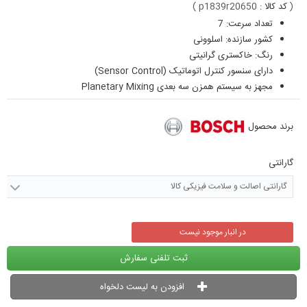
(
کد کالا :
p1839r20650
)
تعداد سرعت: 7
کشور سازنده: اسلوونی
رنگ: خاکستری گرانیتی
دارای سنسور کنترل اتوماتیک (Sensor Control)
مجهز به سیستم همزن سه بعدی Planetary Mixing
برند محصول
گارانتی
گارانتی اصالت و سلامت فیزیکی کالا
در انبار موجود نیست
ثبت تلفنی سفارش
افزودن به لیست دلخواه