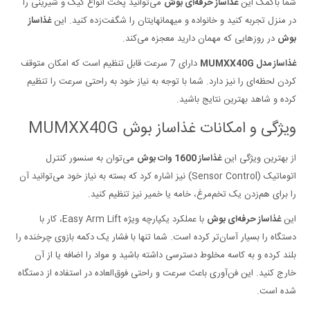
شما باکمک این
غذاساز حرفه‌ای بوش
می‌توانید پخت انواع کیک و شیرینی را
در منزل تجربه کنید و خانواده و میهمانهایتان را شگفت‌زده کنید. این
غذاساز
بوش
در روز‌هایی که مهمان دارید معجزه می‌کند.
غذاساز مدل MUMXX40G
دارای 7 سرعت قابل تنظیم است که امکان متوقف
کردن لحظه‌ای را نیز دارد. شما با توجه به نیاز خود به راحتی سرعت را تنظیم
کرده و شاهد بهترین نتایج باشید.
ویژگی و امکانات غذاساز بوش MUMXX40G
از بهترین ویژگی این
غذاساز 1600 وات بوش
می‌توان به سنسور کنترل
اتوماتیک (Sensor Control) نیز اشاره کرد که بسته به نیاز خود می‌توانید آن
را برای هم‌زدن یک تخم‌مرغ، خامه یا خمیر نیز تنظیم کنید.
این
غذاساز حرفه‌ای بوش
با عملکرد یکپارچه ویژه Easy Arm Lift، کار با
دستگاه را بسیار آسان‌تر کرده است. شما تنها با فشار یک دکمه بازوی چرخنده را
بلند کرده و به کاسه مخلوط دسترسی داشته باشید و مواد را اضافه یا از آن
خارج کنید. این فن‌آوری باعث سرعت و راحتی فوق‌العاده در استفاده از دستگاه
شده است.