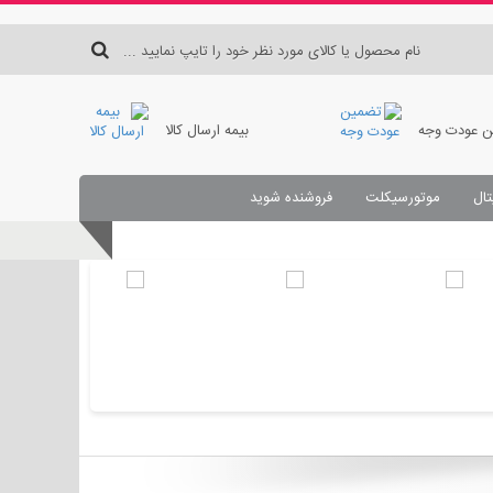
 عودت وجه
بیمه ارسال کالا
تال
موتورسیکلت
فروشنده شوید