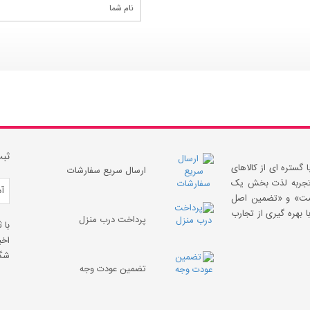
ثبت
 گستره ای از کالاهای
ارسال سریع سفارشات
 «تجربه لذت بخش یک
قیمت» و «تضمین اصل
 بهره گیری از تجارب
پرداخت درب منزل
با 
اخب
شگف
تضمین عودت وجه