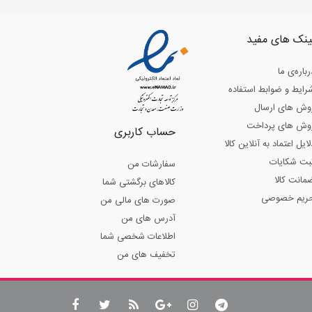
ینک های مفید
رباره‌ی ما
رایط و ضوابط استفاده
وش های ارسال
وش های پرداخت
حساب کاربری
لایل اعتماد به آنلاین کالا
بت شکایات
سفارشات من
مانت کالا
کالاهای برگشتی شما
ریم خصوصی
صورت های مالی من
آدرس های من
اطلاعات شخصی شما
تخفیف های من