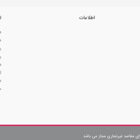
اطلاعات
ل
د
ش
ر
ر
د
ث
ض
ح
رای مقاصد غیرتجاری مجاز می باشد