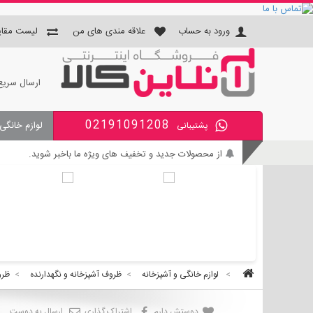
ورود به حساب
علاقه مندی های من
لیست مقای
ارسال سریع
02191091208
لوازم خانگی
پشتیبانی
جای دستمال و جا مسواکی و جای 
از محصولات جدید و تخفیف های ویژه ما باخبر شوید.
بی واسطه و مطمئن خرید کنید.
کالای با کیفیت را با قیمت خوب بخرید.
برای اطلاع از زمان تحویل سفارشات ، از حساب کاربری خود و
>
لوازم خانگی و آشپزخانه
>
ظروف آشپزخانه و نگهدارنده
>
ظرو
دوستش دارم
اشتراک گذاری
ارسال به دوست