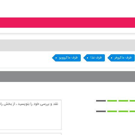
ظرف ماکروفر
ظرف غذا
ظرف ماکروویو