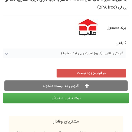
پی ای (BPA free)
برند محصول
گارانتی
گارانتی طلایی (7 روز تعویض بی قید و شرط)
در انبار موجود نیست
افزودن به لیست دلخواه
ثبت تلفنی سفارش
مشتریان وفادار