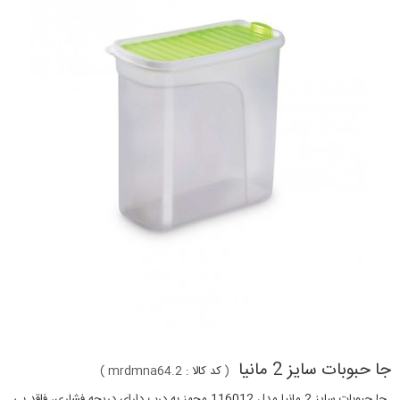
جا حبوبات سایز 2 مانیا
(
کد کالا :
mrdmna64.2
)
جا حبوبات سایز 2 مانیا مدل 116012 مجهز به درب دارای دریچه فشاری
،
فاقد بی