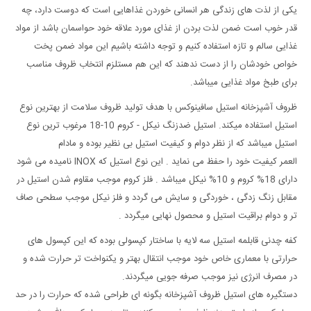
یکی از لذت های زندگی هر انسانی خوردن غذاهایی است که دوست دارد، چه
قدر خوب است ضمن لذت بردن از غذای مورد علاقه خود حواسمان باشد از مواد
غذایی سالم و تازه استفاده کنیم و توجه داشته باشیم این مواد ضمن پخت
خواص خودشان را از دست ندهند که این هم مستلزم انتخاب ظروف مناسب
برای طبخ مواد غذایی میباشد.
ظروف آشپزخانه استیل سافینوکس با هدف تولید ظروف سلامت از بهترین نوع
استیل استفاده میکند. استیل ضدزنگ نیکل - کروم 10-18 مرغوب ترین نوع
استیل میباشد که از نظر دوام و کیفیت استیل بی نظیر بوده و مادام
العمر کیفیت خود را حفظ می نماید . این نوع استیل که INOX نامیده می شود
دارای 18% کروم و 10% نیکل میباشد . فلز کروم موجب مقاوم شدن استیل در
مقابل زنگ زدگی ، خوردگی و سایش می گردد و فلز نیکل موجب سطحی صاف
تر و دوام براقیت استیل و محصول نهایی میگردد .
کفه چدنی قابلمه استیل سه لایه با ساختار کپسولی بوده که این کپسول های
حرارتی با معماری خاص خود موجب انتقال بهتر و یکنواخت تر حرارت شده و
در مصرف انرژی نیز موجب صرفه جویی میگردند.
دستگیره های استیل ظروف آشپزخانه بگونه ای طراحی شده که حرارت را در حد