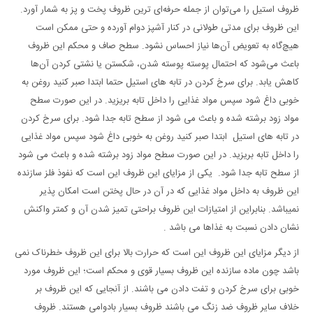
ظروف استیل را می‌توان از جمله حرفه‌ای ترین ظروف پخت و پز به شمار آورد.
این ظروف برای مدتی طولانی در کنار آشپز دوام آورده و حتی ممکن است
هیچ‌گاه به تعویض آن‌ها نیاز احساس نشود. سطح صاف و محکم این ظروف
باعث می‌شود که احتمال پوسته پوسته شدن، شکستن یا نشتی کردن آن‌ها
کاهش یابد. برای سرخ کردن در تابه های استیل حتما ابتدا صبر کنید روغن به
خوبی داغ شود سپس مواد غذایی را داخل تابه بریزید. در این صورت سطح
مواد زود برشته شده و باعث می شود از سطح تابه جدا شود. برای سرخ کردن
در تابه های استیل ابتدا صبر کنید روغن به خوبی داغ شود سپس مواد غذایی
را داخل تابه بریزید. در این صورت سطح مواد زود برشته شده و باعث می شود
از سطح تابه جدا شود. یکی از مزایای این ظروف این است که نفوذ فلز سازنده
این ظروف به داخل مواد غذایی که در آن در حال پختن است امکان پذیر
نمیباشد. بنابراین از امتیازات این ظروف براحتی تمیز شدن آن و کمتر واکنش
نشان دادن نسبت به غذاها می باشد .
از دیگر مزایای این ظروف این است که حرارت بالا برای این ظروف خطرناک نمی
باشد چون ماده سازنده این ظروف بسیار قوی و محکم است؛ این ظروف مورد
خوبی برای سرخ کردن و تفت دادن می باشند. از آنجایی که این ظروف بر
خلاف سایر ظروف ضد زنگ می باشند ظروف بسیار بادوامی هستند. ظروف