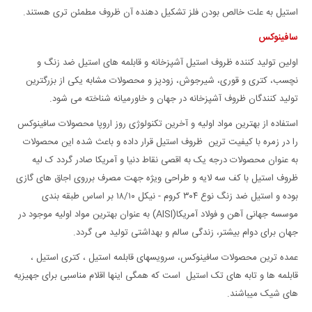
استیل به علت خالص بودن فلز تشکیل دهنده آن ظروف مطمئن تری هستند.
سافینوکس
اولین تولید کننده ظروف استیل آشپزخانه و قابلمه های استیل ضد زنگ و
نچسب، کتری و قوری، شیرجوش، زودپز و محصولات مشابه یکی از بزرگترین
تولید کنندگان ظروف آشپزخانه در جهان و خاورمیانه شناخته می شود.
استفاده از بهترین مواد اولیه و آخرین تکنولوژی روز اروپا محصولات سافینوکس
را در زمره با کیفیت ترین ظروف استیل قرار داده و باعث شده این محصولات
به عنوان محصولات درجه یک به اقصی نقاط دنیا و آمریکا صادر گردد ک لیه
ظروف استیل با کف سه لایه و طراحی ویژه جهت مصرف برروی اجاق های گازی
بوده و استیل ضد زنگ نوع ۳۰۴ کروم - نیکل ۱۸/۱۰ بر اساس طبقه بندی
موسسه جهانی آهن و فولاد آمریکا(AISI) به عنوان بهترین مواد اولیه موجود در
جهان برای دوام بیشتر، زندگی سالم و بهداشتی تولید می گردد.
عمده ترین محصولات سافینوکس، سرویسهای قابلمه استیل ، کتری استیل ،
قابلمه ها و تابه های تک استیل است که همگی اینها اقلام مناسبی برای جهیزیه
های شیک میباشند.