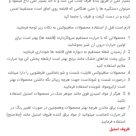
بسیار کمی از طریق بدنه ظرف جذب می کنند و تا حد بسیار کمی داغ میشود و
میتوان دستگیره ها را حتی هنگامی که قابلمه روی اجاق است مستقیما لمس
کرده و در دست گرفت و ظرف را جابجا کرد.
لازم است قبل از استفاده محصولات سافینوکس به نکات زیر توجه فرمایید:
محصولاتی که با حرارت مستقیم سروکاردارند (قابلمه ها) بهتر است برای
اولین حرارت درون آن شیر بجوشانید.
از رسیدن شعله مستقیم به دیواره های قابلمه ها خودداری فرمایید.
برای پخت غذاهای خشک مانند برنج بهتر است ازشعله پخش کن ویا حرارت
ملایم استفاده کنید.
محصولات سافینوکس قابلیت شست و شو باماشین ظرفشویی را دارا میباشد
درصورت شست و شوبادست جهت هرچه زیباتر نگه داشتن محصولات بهتر
است ازابرومواد شوینده استفاده فرمایید.
5. هرگز از مواد اسیدی قوی مانند جوهر نمک در محصولات استیل استفاده
نکنید.
جهت براق ماندن هرچه بهتر محصولات وهمچنین در صورت تغییر رنگ در
اثر حرارت نامناسب میتوانید از مواد براق کننده ظروف استیل مانند (جلاسنج)
استفاده فرمایید.
ظروف استیل