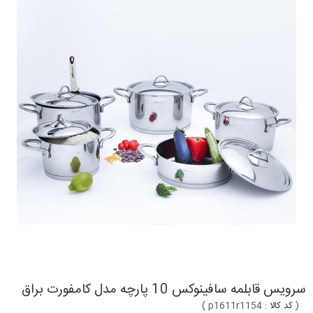
سرویس قابلمه سافینوکس 10 پارچه مدل کامفورت براق
(
کد کالا :
p1611r1154
)