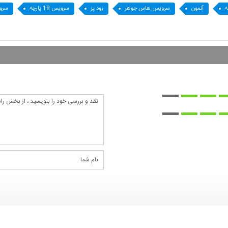
ه
آنمون
سرویس هاس جوهر
زود پز
سرویس 18 پارچه
سروی