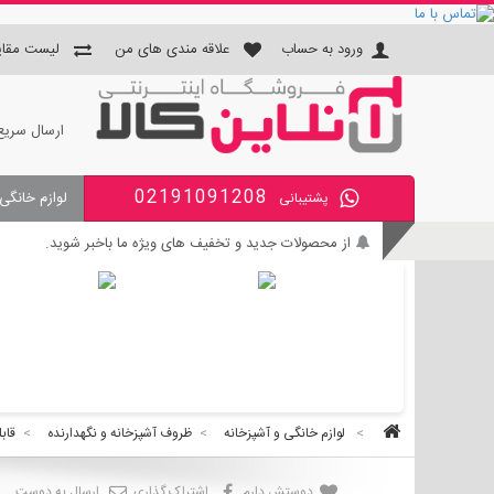
ورود به حساب
علاقه مندی های من
لیست مقای
ارسال سریع
02191091208
لوازم خانگی
پشتیبانی
جای دستمال و جا مسواکی و جای 
از محصولات جدید و تخفیف های ویژه ما باخبر شوید.
بی واسطه و مطمئن خرید کنید.
کالای با کیفیت را با قیمت خوب بخرید.
برای اطلاع از زمان تحویل سفارشات ، از حساب کاربری خود و
>
لوازم خانگی و آشپزخانه
>
ظروف آشپزخانه و نگهدارنده
>
قابل
دوستش دارم
اشتراک گذاری
ارسال به دوست