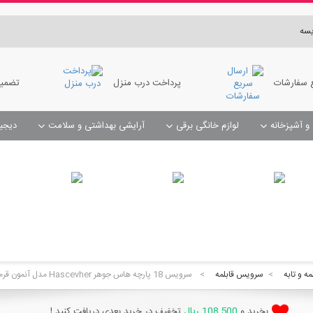
سه
 سفارشات
پرداخت درب منزل
تضمین
 و آشپزخانه
لوازم خانگی برقی
آرایشی بهداشتی و سلامت
دیجی
مبل شوی و فرش شوی و سرامیک شوی
صابون و جای حوله
 تاریخچه سفارشات بر روی نام سفارش کلیک کنید
مه و تابه
>
سرویس قابلمه
>
سرویس 18 پارچه هاس جوهر Hascevher مدل آنمون قرمز (سرویس جهیزیه )
108,500 ریال
بخرید و
تخفیف در خرید بعدی دریافت کنید !