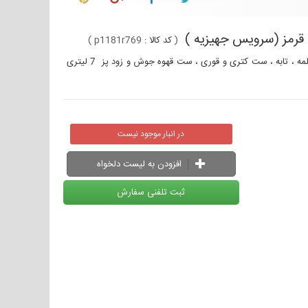
(
کد کالا :
p1181r769
)
سرویس 18 پارچه Hascevher مدل آنمون قرمز (سرویس جهیزیه ) دارای قابلمه ، تابه ، ست کتری و قوری ، ست قهوه جوش و زود پز 7 لیتری
در انبار موجود نیست
افزودن به لیست دلخواه
ثبت تلفنی سفارش