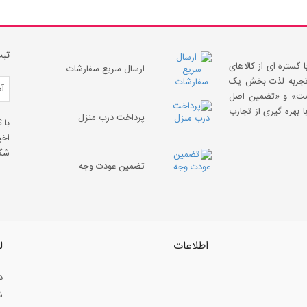
ثبت
 گستره ای از کالاهای
ارسال سریع سفارشات
 «تجربه لذت بخش یک
قیمت» و «تضمین اصل
 بهره گیری از تجارب
پرداخت درب منزل
با 
اخب
شگف
تضمین عودت وجه
اطلاعات
ل
د
ش