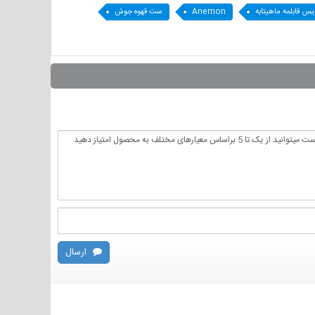
س قابلمه ماهیتابه
Anemon
ست قهوه جوش
ارسال