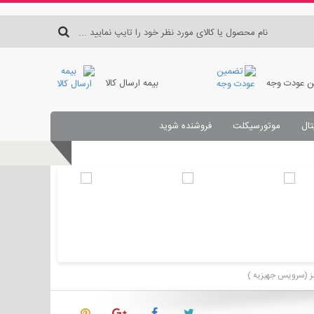
 عودت وجه
بیمه ارسال کالا
تال
موتورسیکلت
فروشنده شوید