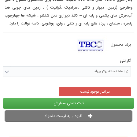
وخارجی (زمین، دیوار و کاشی ،سرامیک ،گرانیت ) ، زمین های چوبی ضد
آب،فرش های پشمی و پنبه ای – کاغذ دیواری قابل شتشو ، شیشه ها چهارچوب
پنجره ، مبلمان ، پرده های پنبه ای و کنفی ، وان، روشویی، کاسه توالت را دارد.
برند محصول
گارانتی
12 ماهه خانه بهتر پیراد
در انبار موجود نیست
ثبت تلفنی سفارش
افزودن به لیست دلخواه