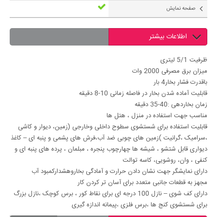
صفحه نمایش
اطلاعات بیشتر
ظرفیت 5/1 لیتری
میزان برق مصرفی 2000 وات
باقدرت فشار بخار4 بار
قابلیت آماده شدن بخار در فاصله زمانی 10-8 دقیقه
زمان بخاردهی :40-35 دقیقه
مناسب جهت استفاده در منزل ، هتل ها
قابلیت استفاده برای شستشوی سطوح داخلی وخارجی (زمین، دیوار و کاشی
،سرامیک ،گرانیت )زمین های چوبی ضد آب،فرش های پشمی و پنبه ای – کاغذ
دیواری قابل شتشو ، شیشه ها چهارچوب پنجره ، مبلمان ، پرده های پنبه ای و
کنفی ، وان، روشویی، کاسه توالت
دارای نمایشگر جهت نشان دادن حرارت و آمادگی بخاروهشدارکمبود آب
مجهز به قطعات جانبی متعدد برای آسان تر کردن کار
دارای کف شوی – نازل 100 درجه ای برای نقاط کور ، برس کوچک ،نازل بزرگ
برای شستشوی کنج ها ،برس فلزی ،پیمانه اندازه گیری