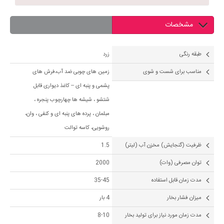
مشخصات
طبقه رنگی
زرد
مناسب برای شست و شوی
زمین های چوبی ضد آب،فرش های
پشمی و پنبه ای – کاغذ دیواری قابل
شتشو ، شیشه ها چهارچوب پنجره ،
مبلمان ، پرده های پنبه ای و کنفی ، وان،
روشویی، کاسه توالت
ظرفیت (گنجایش) مخزن آب (لیتر)
1.5
توان مصرفی (وات)
2000
مدت زمان قابل استفاده
35-45
میزان فشار بخار
4 بار
مدت زمان مورد نیاز برای تولید بخار
8-10