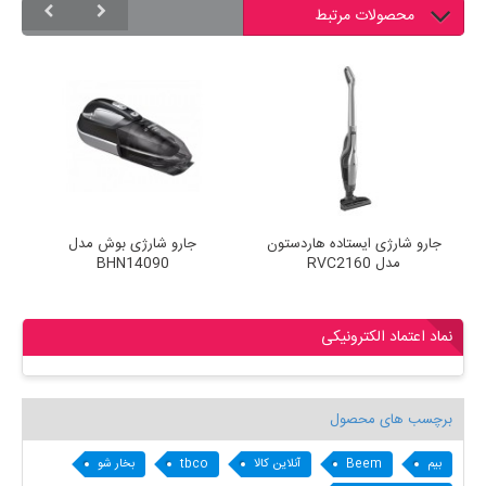
محصولات مرتبط
 مدل
جارو شارژی ایستاده هاردستون
جارو شارژی بوش مدل
مدل RVC2160
BHN14090
نماد اعتماد الکترونیکی
برچسب های محصول
بیم
Beem
آنلاین کالا
tbco
بخار شو