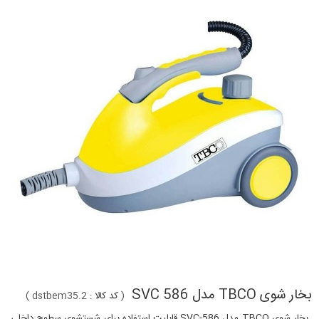
بخار شوی TBCO مدل SVC 586
(
کد کالا :
dstbem35.2
)
بخار شوی TBCO مدل SVC-586 قابلیت استفاده برای شستشوی سطوح داخلی