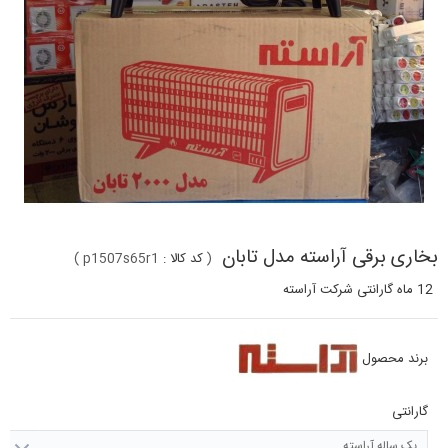
بخاری برقی آراسته مدل تابان
(
کد کالا :
p1507s65r1
)
12 ماه گارانتی شرکت
آراسته
برند محصول
گارانتی
یک ساله آراسته