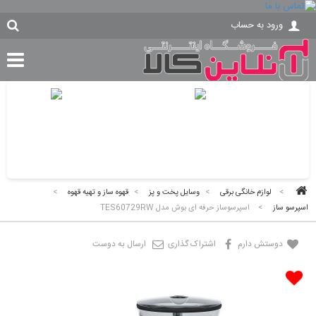
ورود به حساب
>
لوازم خانگی برقی
>
وسایل پخت و پز
>
قهوه ساز و تهیه قهوه
>
اسپرسو ساز
>
اسپرسوساز حرفه ای بوش مدل TES60729RW
دوستش دارم
اشتراک گذاری
ارسال به دوست