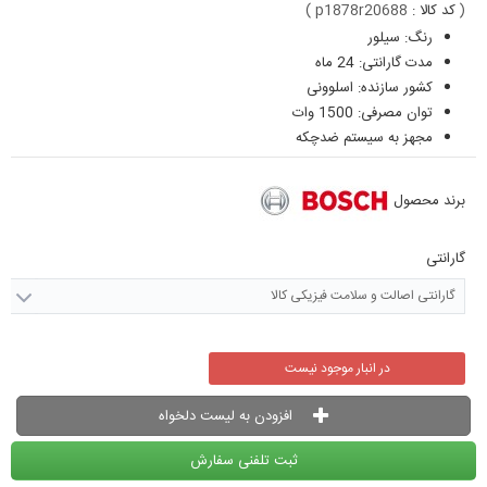
(
کد کالا :
p1878r20688
)
رنگ: سیلور
مدت گارانتی: 24 ماه
کشور سازنده: اسلوونی
توان مصرفی: 1500 وات
مجهز به سیستم ضدچکه
برند محصول
گارانتی
گارانتی اصالت و سلامت فیزیکی کالا
در انبار موجود نیست
افزودن به لیست دلخواه
ثبت تلفنی سفارش