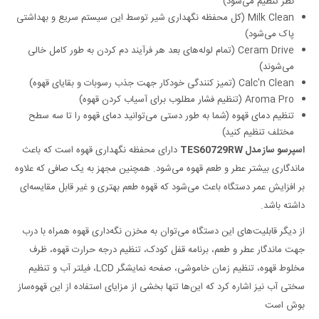
نظر تنظیم می‌شود)
Milk Clean (کل محفظه نگهداری شیر توسط این سیستم سریع و بهداشتی
پاک می‌شود)
Ceram Drive (تمام لوله‌های بعد هر فرآیند دم کردن به طور کامل خالی
می‌شوند)
Calc'n Clean (تمیز کنندگی خودکار جهت جذب رسوبات و بقایای قهوه)
Aroma Pro (تنظیم فشار مطلوب برای آسیاب کردن قهوه)
تنظیم دمای قهوه (شما به طور دستی می‌توانید دمای قهوه را تا سه سطح
مختلف تنظیم کنید)
اسپرسو ساز مدل TES60729RW
دارای محفظه نگهداری قهوه است که باعث
ماندگاری بیشتر عطر و طعم قهوه می‌شود. همچنین مجهز به یک صافی که علاوه
بر افزایش عمر دستگاه باعث می‌شود که قهوه طعم بهتری و غیر قابل مقایسه‌ای
داشته باشد.
از دیگر قابلیت‌های این دستگاه می‌توان به مخزن نگه‌داری قهوه همراه با درب
جهت ماندگار عطر و طعم، برنامه قفل کودک، تنظیم درجه حرارت قهوه، ظرف
مخلوط قهوه، تنظیم زمان خاموشی، صفحه نمایشگر LCD، فیلتر آب و تنظیم
سختی آب نیز اشاره کرد که این‌ها تنها بخشی از مزایای استفاده از این قهوه‌ساز
بوش است