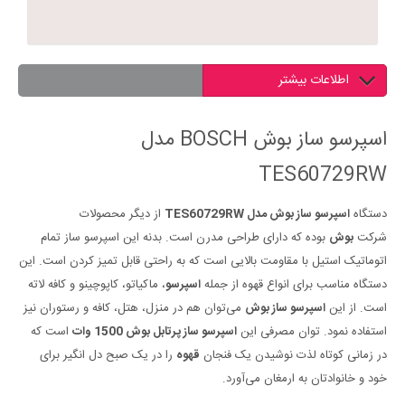
اطلاعات بیشتر
اسپرسو ساز بوش BOSCH مدل
TES60729RW
دستگاه
اسپرسو ساز بوش مدل TES60729RW
از دیگر محصولات
شرکت
بوش
بوده که دارای طراحی مدرن است. بدنه این اسپرسو ساز تمام
اتوماتیک استیل با مقاومت بالایی است که به راحتی قابل تمیز کردن است. این
دستگاه مناسب برای انواع قهوه از جمله
اسپرسو
،‌ ماکیاتو، کاپوچینو و کافه لاته
است. از این
اسپرسو ساز بوش
می‌توان هم در منزل، هتل، کافه و رستوران نیز
استفاده نمود. توان مصرفی این
اسپرسو ساز پرتابل بوش 1500 وات
است که
در زمانی کوتاه لذت نوشیدن یک فنجان
قهوه
را در یک صبح دل انگیر برای
خود و خانوادتان به ارمغان می‌آورد.