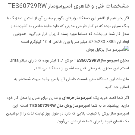
مشخصات فنی و ظاهری اسپرسوساز TES60729RW
اگر بخواهیم از ظاهر این دستگاه براییتان بگوییم جنس آن از استیل ضدزنگ با
رنگ سیلور بوده که در کنار طراحی مدرنی که دارد جلوه خاصی به آشپزخانه و
محل کار شما می‌بخشد که مسلما مورد پسند کاربران قرار می‌گیرد. همچنین
ابعاد آن 385× 280×479 میلی‌متر با وزن خالص 10.4 کیلوگرم است.
مخزن اسپرسو ساز TES60729RW بوش
1.7 لیتر بوده که دارای فیلتر Brita
است. این مخزن به راحتی قابل جداشدن از دستگاه می‌باشد.
ملزومات این دستگاه حتی قسمت داخلی آن را می‌توانید جهت شستشو به
آسانی جدا کنید.
اگر شما قصد خرید یک
اسپرسوساز حرفه‌ای
و مدرن برای منزل یا محل کار خود
دارید. پیشنهاد ما به شما
اسپرسوساز بوش مدل TES60729RW
است. این
اسپرسو ساز بوش با کیفیت بالایی که دارد در طول روز نهایت لذت را از نوشیدن
یک فنجان قهوه را برای شما به ارمغان می‌آورد.