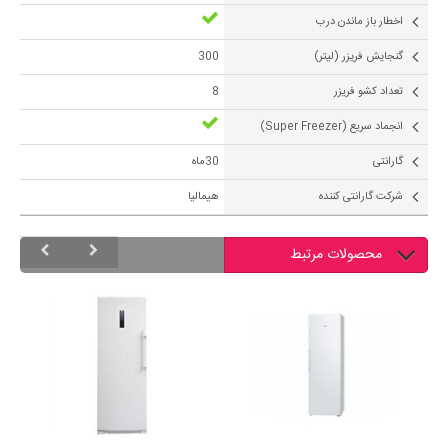
اخطار باز ماندن درب
گنجايش فريزر (لیتر)
300
تعداد کشو فریزر
8
انجماد سریع (Super Freezer)
گارانتی
30ماه
شرکت گارانتی کننده
هیمالیا
محصولات مرتبط