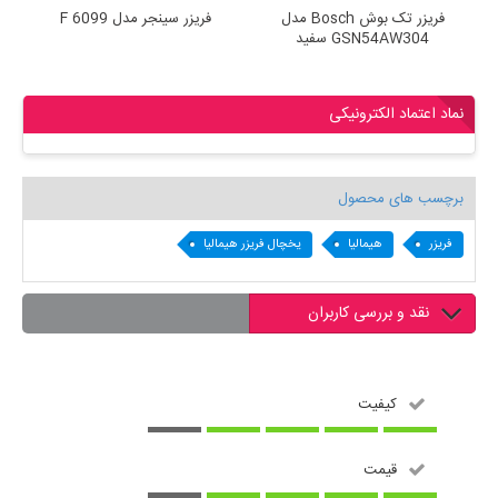
یس
فریزر تک بوش Bosch مدل
فریزر سینجر مدل F 6099
ف
GSN54AW304 سفید
نماد اعتماد الکترونیکی
برچسب های محصول
فریزر
هیمالیا
یخچال فریزر هیمالیا
نقد و بررسی کاربران
کیفیت
قیمت