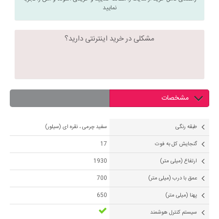
نمایید
مشکلی در خرید اینترنتی دارید؟
مشخصات
طبقه رنگی
سفید چرمی ، نقره ای (سیلور)
گنجایش کل به فوت
17
ارتفاع (میلی متر)
1930
عمق با درب (میلی متر)
700
پهنا (میلی متر)
650
سیستم کنترل هوشمند