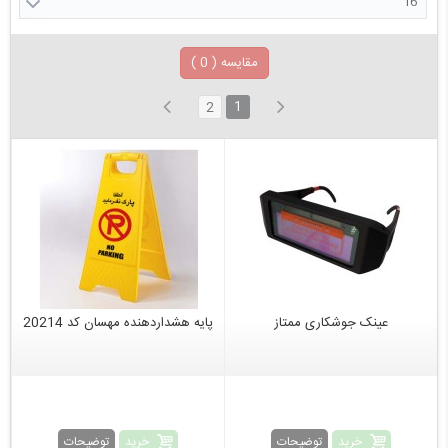
16
مقایسه (
0
)
1
2
عینک جوشکاری ممتاز
پایه هشداردهنده مهسان کد 20214
خرید
خرید
توضیحات
توضیحات