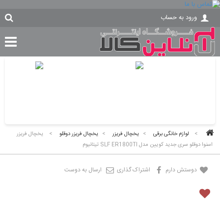
ورود به حساب
>
لوازم خانگی برقی
>
یخچال فریزر
>
یخچال فریزر دوقلو
>
یخچال فریزر
اسنوا دوقلو سری جدید کویین مدل SLF ER1800TI تیتانیوم
دوستش دارم
اشتراک گذاری
ارسال به دوست