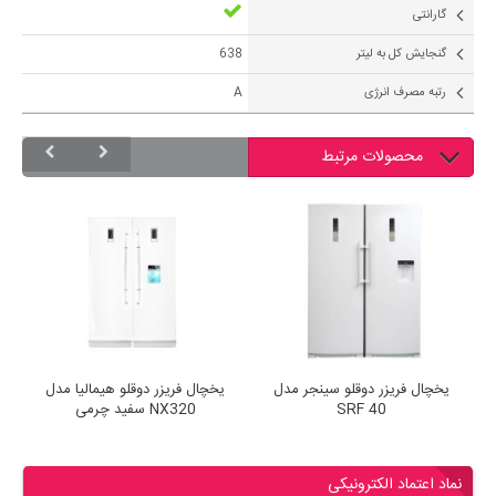
گارانتی
گنجایش کل به لیتر
638
رتبه مصرف انرژی
A
محصولات مرتبط
لیا مدل
یخچال فریزر دوقلو سینجر مدل
یخچال فریزر دوقلو هیمالیا مدل
SRF 40
NX320 سفید چرمی
نماد اعتماد الکترونیکی