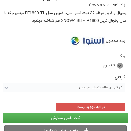
(
کد کالا :
p953r618
)
یخچال و فریزر دوقلو 32 فوت اسنوا سری کویین مدل EF1800 TI تیتانیوم که با
مدل یخچال فریزر SNOWA SLF-ER1800 هم شناخته میشود.
برند محصول
رنگ
تیتانیوم
گارانتی
گارانتی 2 ساله انتخاب سرویس
در انبار موجود نیست
ثبت تلفنی سفارش
افزودن به لیست دلخواه