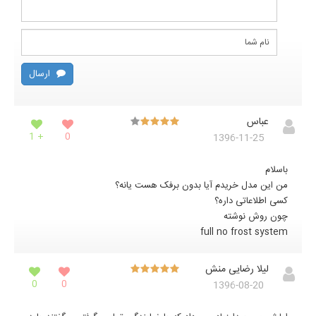
ارسال
عباس
+ 1
0
1396-11-25
باسلام
من این مدل خریدم آیا بدون برفک هست یانه؟
کسی اطلاعاتی داره؟
چون روش نوشته
full no frost system
لیلا رضایی منش
0
0
1396-08-20