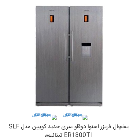
یخچال فریزر اسنوا دوقلو سری جدید کویین مدل SLF
ER1800TI تیتانیوم