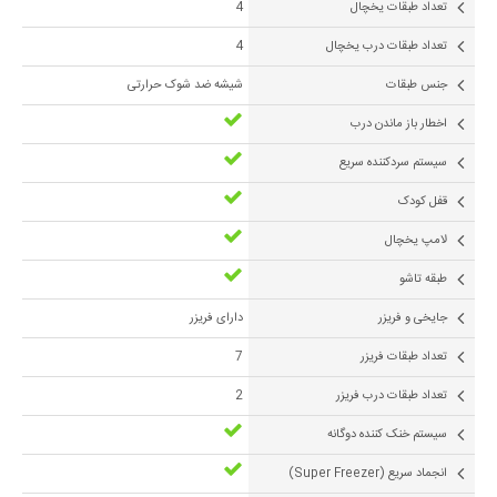
تعداد طبقات یخچال
4
تعداد طبقات درب یخچال
4
جنس طبقات
شیشه ضد شوک حرارتی
اخطار باز ماندن درب
سیستم سردکننده سریع
قفل کودک
لامپ یخچال
طبقه تاشو
جایخی و فریزر
دارای فریزر
تعداد طبقات فریزر
7
تعداد طبقات درب فریزر
2
سیستم خنک کننده دوگانه
انجماد سریع (Super Freezer)