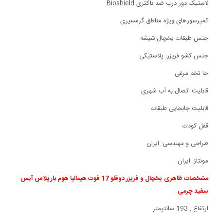
لاستیک دور درب ضد باکتری Bioshield
کمپرسورهای ویژه مناطق گرمسیری
جنس طبقات یخچال:شیشه
جنس کشو فریزر: پلاستیکی
جا تخم مرغی
قابلیت اتصال به آب شهری
قابلیت جابجایی طبقات
قفل كودك
طراحی و مهندسی: ایران
مونتاژ: ایران
مشخصات ظاهری
یخچال و فریزر دوقلو 17 فوت هیمالیا هوم بار پلاس آیس
سفید چرمی
ارتفاع : 193 سانتیمتر