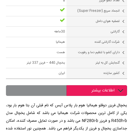
تعداد کشو فریزر
8
انجماد سریع (Super Freezer)
تصفیه هوای داخل
گارانتی
30ماهه
شرکت گارانتی کننده
هیمالیا
دارای کشو با تنظیم دما و رطوبت
هست
گنجایش کل به لیتر
یخچال 440 – فریزر 337 لیتر
کشور سازنده
ایران
اطلاعات بیشتر
یخچال فریزر دوقلو هیمالیا هوم بار پلاس آیس که نام قبلی آن بتا هوم بار بود،
یکی از کامل ترین محصولات شرکت هیمالیا می باشد که شامل یخچال مدل
R450h-b و فریزر NF280i-b می باشد و در صورت تمایل مصرف کننده، امکان
جداسازی یخچال و فریزر از یکدیگر فراهم می باشد. همچنین نور استفاده شده