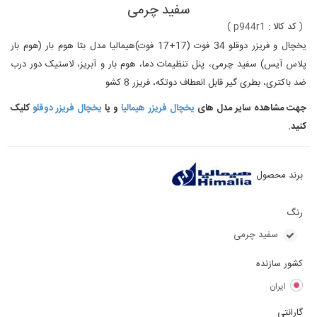
سفید چرمی
(
کد کالا :
p944r1
)
یخچال و فریزر دوقلو 34 فوت (17+17 فوت)هیمالیا مدل بتا هوم بار (هوم بار
پلاس آیس) سفید چرمی، پنل تنظیمات دما، هوم بار و آبریز، لاستیک دور درب
ضد باکتری، بطری گیر قابل انعطاف دوتکه، فریزر 8 کشو
جهت مشاهده سایر مدل های
یخچال فریزر هیمالیا
و یا
یخچال فریزر دوقلو
کلیک
کنید.
برند محصول
رنگ
سفید چرمی
کشور سازنده
ایران
گارانتی