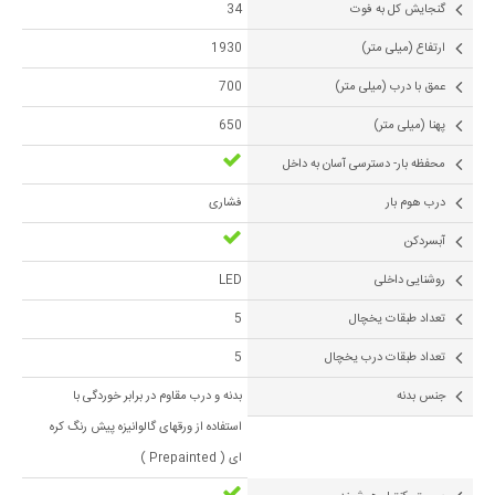
گنجایش کل به فوت
34
ارتفاع (میلی متر)
1930
عمق با درب (میلی متر)
700
پهنا (میلی متر)
650
محفظه بار- دسترسی آسان به داخل
درب هوم بار
فشاری
آبسردکن
روشنایی داخلی
LED
تعداد طبقات یخچال
5
تعداد طبقات درب یخچال
5
جنس بدنه
بدنه و درب مقاوم در برابر خوردگی با
استفاده از ورقهای گالوانیزه پیش رنگ کره
ای ( Prepainted )