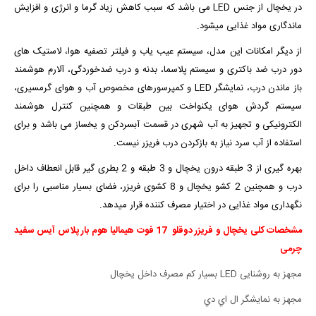
در یخچال از جنس LED می باشد که سبب کاهش زیاد گرما و انرژی و افزایش
ماندگاری مواد غذایی میشود.
از دیگر امکانات این مدل، سیستم عیب یاب و فیلتر تصفیه هوا، لاستیک های
دور درب ضد باکتری و سیستم پلاسما، بدنه و درب ضدخوردگی، آلارم هوشمند
باز ماندن درب، نمایشگر LED و کمپرسورهای مخصوص آب و هوای گرمسیری،
سیستم گردش هوای یکنواخت بین طبقات و همچنین کنترل هوشمند
الکترونیکی و تجهیز به آب شهری در قسمت آبسردکن و یخساز می باشد و برای
استفاده از آب سرد نیاز به بازکردن درب فریزر نیست.
بهره گیری از 3 طبقه درون یخچال و 3 طبقه و 2 بطری گیر قابل انعطاف داخل
درب و همچنین 2 کشو یخچال و 8 کشوی فریزر، فضای بسیار مناسبی را برای
نگهداری مواد غذایی در اختیار مصرف کننده قرار میدهد.
مشخصات کلی یخچال و فریزر دوقلو 17 فوت هیمالیا هوم بار پلاس آیس سفید
چرمی
مجهز به روشنایی LED بسیار کم مصرف داخل یخچال
مجهز به نمايشگر ال اي دي