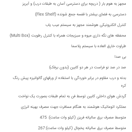
مجهز به هوم بار ( دریچه برای دسترسی آسان به طبقات درب) و آبریز
دسترسی به فضای بیشتر با قفسه جمع شونده (Flex Shelf)
کنترل الکترونیکی هوشمند مجهز به سیستم عیب یاب
محفظه های نگه داری میوه و سبزیجات همراه با کنترل رطوبت (Multi Box)
طراوت خارق العاده با سیستم پلاسما
بی صدا
صد در صد نو فراست در هر دو کابین (بدون برفک)
بدنه و درب مقاوم در برابر خوردگی با استفاده از ورقهای گالوانیزه پیش رنگ
کره
گردش هوای داخلی کابین توسط فن به تمام طبفات بصورت یک نواخت
عملکرد اتوماتیک هوشمند به هنگام مسافرت جهت مصرف بهینه انرژی
متوسط مصرف برق سالیانه فریزر (کیلو وات ساعت): 475
متوسط مصرف برق سالیانه یخچال (کیلو وات ساعت):267