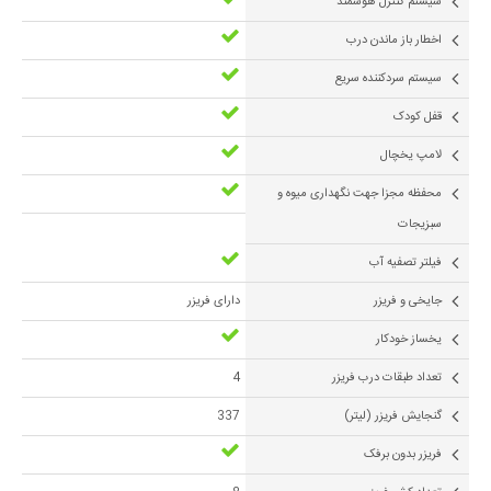
سیستم کنترل هوشمند
اخطار باز ماندن درب
سیستم سردکننده سریع
قفل کودک
لامپ یخچال
محفظه مجزا جهت نگهداری میوه و
سبزیجات
فیلتر تصفیه آب
جایخی و فریزر
دارای فریزر
یخساز خودکار
تعداد طبقات درب فریزر
4
گنجايش فريزر (لیتر)
337
فریزر بدون برفک