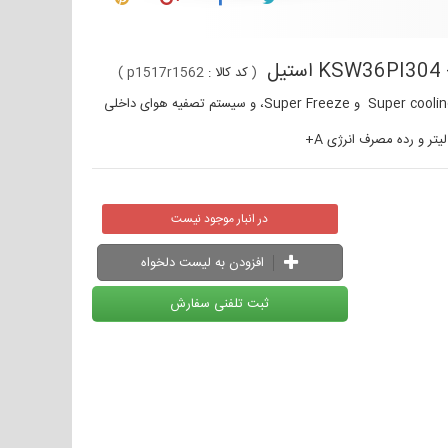
(
کد کالا :
p1517r1562
)
در انبار موجود نیست
افزودن به لیست دلخواه
ثبت تلفنی سفارش