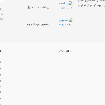
قیمت» و «تضمین اصل
 بهره گیری از تجارب
پرداخت درب منزل
با 
اخب
شگف
تضمین عودت وجه
اطلاعات
ل
د
ش
ر
ر
د
ث
ض
ح