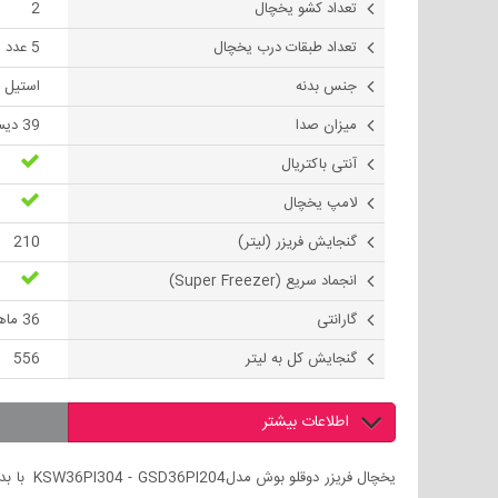
تعداد کشو یخچال
2
تعداد طبقات درب یخچال
5 عدد
جنس بدنه
استیل 
ميزان صدا
39 دیسیبل
آنتی باکتریال
لامپ یخچال
گنجايش فريزر (لیتر)
210
انجماد سریع (Super Freezer)
گارانتی
36 ماهه
گنجایش کل به لیتر
556
اطلاعات بیشتر