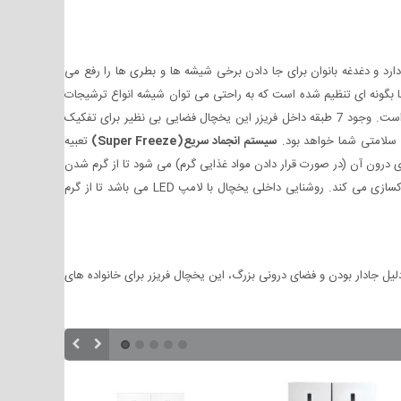
یقه هر فرد را ایجاد می کند؛ که 5 طبقه این یخچال قابلیت تغییر ارتفاع دارد و دغدغه بانوان برای جا دادن برخی شیشه ها و بطری ها را رفع می
اید. این یخچال حاوی 5 طبقه در درب خود می باشد که ارتفاع آن ها بگونه ای تنظیم شده است که به راحتی می توان شیشه انواع ترشیجات
و مربا و نوشیدنی ها را در آن قرار داد. وجود دو عدد کشو درون این یخچال فضای مجزایی را برای طراوت و تازگی بیش تر میوه ها و سبزیجات ایجاد کرده است. وجود 7 طبقه داخل فریزر این یخچال فضایی بی نظیر برای تفکیک
 سلامتی شما خواهد بود.
سیستم انجماد سریع(
Super Freeze
)
تعبیه
ون آن (در صورت قرار دادن مواد غذایی گرم) می شود تا از گرم شدن
و بوگیر هوای درون یخچال را از هر گونه بوی ناخوشایند و آلودگی پاکسازی می کند. روشنایی داخلی یخچال با لامپ LED می باشد تا از گرم
یل جادار بودن و فضای درونی بزرگ، این یخچال فریزر برای خانواده های