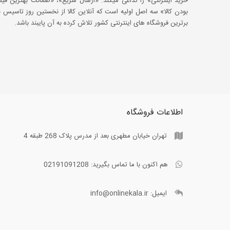
خرید اینترنتی» را تداعی میکند. «ارسال سریع»، «ضمانت بهترین 
بودن کالا» سه اصل اولیه است که آنلاین کالا از نخستین روز تاسیس با
برترین فروشگاه های اینترنتی کشور تلاش کرده به آن پایبند باشد.
اطلاعات فروشگاه
تهران خیابان مطهری بعد از مدرس پلاک 268 طبقه 4
هم اکنون با ما تماس بگیرید:
02191091208
ایمیل:
info@onlinekala.ir