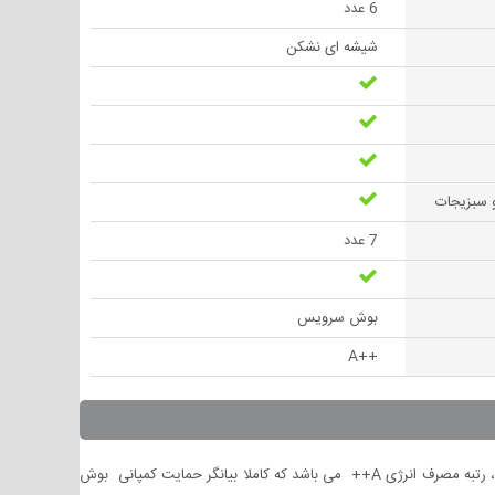
6 عدد
شیشه ای نشکن
 سبزیجات
7 عدد
بوش سرویس
++A
یخچال فریزر دوقلو بوش مدلKSW36PI304 - GSD36PI204 با بدنه استیل بر زیبایی فضای آشپزخانه شما می افزاید. یکی ازخصوصیات این یخچال فریزر، رتبه مصرف انرژی A++ می باشد که کاملا بیانگر حمایت کمپانی بوش