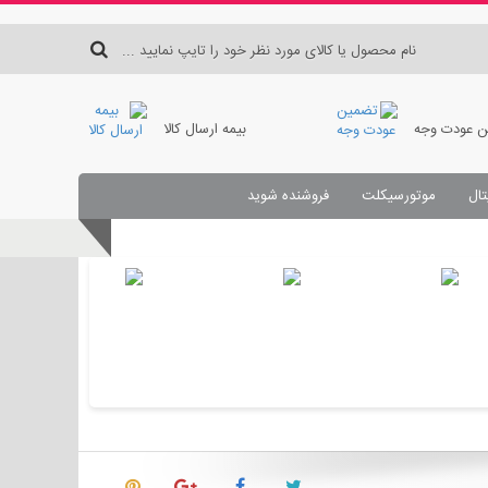
 عودت وجه
بیمه ارسال کالا
تال
موتورسیکلت
فروشنده شوید