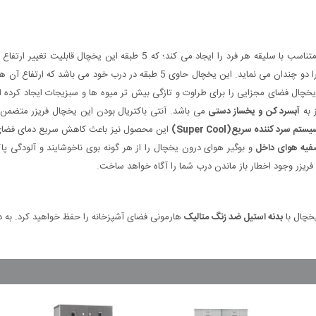
این یخچال با داشتن 6 طبقه، فضای کافی برای چیدمان مواد غذایی متناسب با سل
سازد. جنس این طبقات شیشه ای بوده و زیبایی فضای درون یخچال را دو چندان می نم
 به
آبسرد کن
و یخساز دستی
می باشد. آنتی باکتریال بودن این یخچال فریزر متضمن
یستم سرد کننده سریع(
Super Cool
)
این محصول نیز باعث کاهش سریع دمای فضای در
یه هوای داخل
یزر وجود اخطار باز ماندن درب شما را آگاه خواهد ساخت.
یخچال با
بدنه استیل ضد زنگ متالیک
هارمونی فضای آشپزخانه را حفظ خواهید کرد. به دل