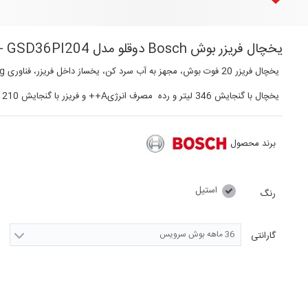
یخچال فریزر بوش Bosch دوقلو مدل KSW36PI304 - GSD36PI204 استیل
یخچال فریزر 20 فوت بوش، مجهز به آب سرد کن، یخساز داخل فریزر، فناوری Super cooling و Super Freeze، و سیستم تصفیه هوای داخلی
یخچال با گنجایش 346 لیتر و رده مصرف انرژیA++ و فریزر با گنجایش 210 لیتر و رده مصرف انرژی A+
برند محصول
استیل
رنگ
36 ماهه بوش سرویس
گارانتی