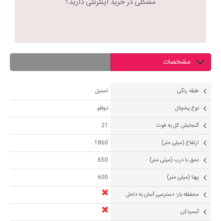
مشکلی در خرید اینترنتی دارید؟
مشخصات
طبقه رنگی
استیل
نوع یخچال
دوقلو
گنجایش کل به فوت
21
ارتفاع (میلی متر)
1860
عمق با درب (میلی متر)
650
پهنا (میلی متر)
600
محفظه بار- دسترسی آسان به داخل
آبسردکن