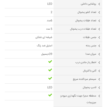
روشنایی داخلی
LED
تعداد کشو یخچال
2
تعداد طبقات یخچال
6عدد
تعداد طبقات درب یخچال
5 عدد
جنس طبقات
شیشه ای نشکن
جنس بدنه
استیل ضد زنگ
ميزان صدا
39دیسیبل
اخطار باز ماندن درب
آنتی باکتریال
سیستم سردکننده سریع
لامپ یخچال
LED
محفظه مجزا جهت نگهداری میوه و
سبزیجات