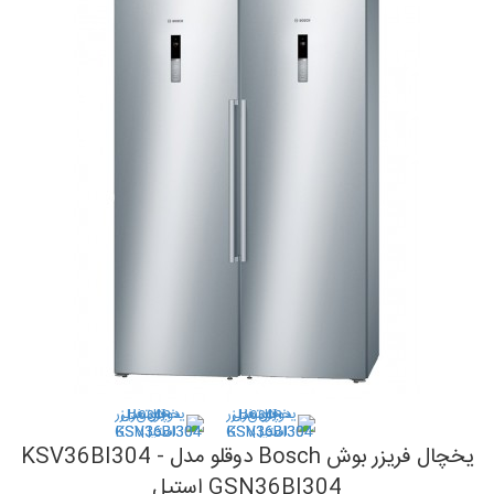
یخچال فریزر بوش Bosch دوقلو مدل KSV36BI304 -
GSN36BI304 استیل