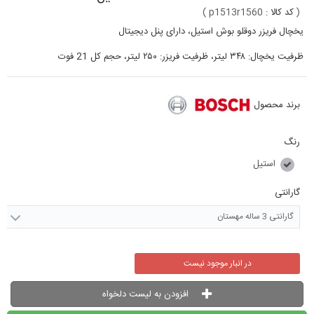
(
کد کالا :
p1513r1560
)
یخچال فریزر دوقلو بوش استیل، دارای پنل دیجیتال
ظرفیت یخچال: ۳۴۸ لیتر، ظرفیت فریزر: ۲۵۰ لیتر، حجم کل 21 فوت
برند محصول
رنگ
استیل
گارانتی
گارانتی 3 ساله مهستان
در انبار موجود نیست
افزودن به لیست دلخواه