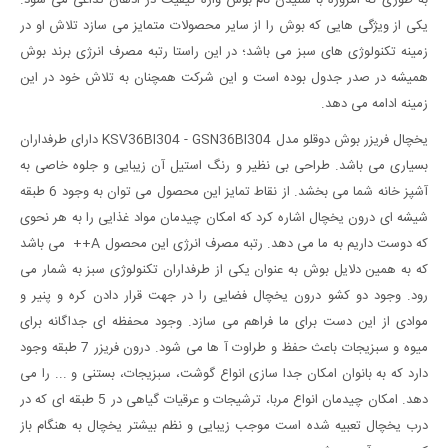
به طوری که امروزه با شنیدن نام بوش واژه کیفیت در اذهان تداعی می شود.
یکی از ویژگی هایی که بوش را از سایر محصولات متمایز می سازد تلاش او در
زمینه تکنولوژی های سبز می باشد؛ در این راستا رتبه مصرف انرژی برند بوش
همیشه در صدر جدول بوده است و این شرکت همچنان به تلاش خود در این
زمینه ادامه می دهد.
یخچال فریزر بوش دوقلو مدل KSV36BI304 - GSN36BI304 دارای طرفداران
بسیاری می باشد. طراحی بی نظیر و رنگ استیل آن زیبایی و جلوه خاصی به
آشپز خانه شما می بخشد. از نقاط تمایز این محصول می توان به وجود 6 طبقه
شیشه ای درون یخچال اشاره کرد که امکان چیدمان مواد غذایی را به هر نحوی
که دوست داریم به ما می دهد. رتبه مصرف انرژی این محصول A++ می باشد
که به همین دلایل بوش به عنوان یکی از طرفداران تکنولوژی سبز به شمار می
رود. وجود دو کشو درون یخچال فضایی را در جهت قرار دادن کره و پنیر و
موادی از این دست برای ما فراهم می سازد. وجود محفظه ای جداگانه برای
میوه و سبزیجات باعث حفظ و طراوت آ ها می شود. درون فریزر 7 طبقه وجود
دارد که به بانوان امکان جدا سازی انواع گوشت، سبزیجات، بستنی و ... را می
دهد. امکان چیدمان انواع مربا، ترشیجات و عرقیات گیاهی در 5 طبقه ای که در
درب یخچال تعبیه شده است موجب زیبایی و نظم بیشتر یخچال به هنگام باز