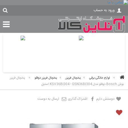
ورود به حساب
>
لوازم خانگی برقی
>
یخچال فریزر
>
یخچال فریزر دوقلو
>
یخچال فریزر
بوش Bosch دوقلو مدل KSV36BI304 - GSN36BI304 استیل
دوستش دارم
اشتراک گذاری
ارسال به دوست