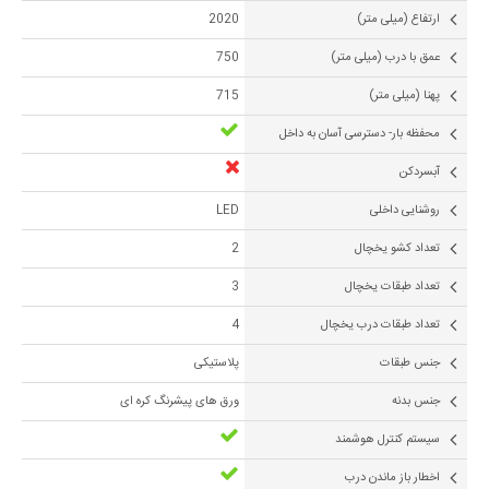
ارتفاع (میلی متر)
2020
عمق با درب (میلی متر)
750
پهنا (میلی متر)
715
محفظه بار- دسترسی آسان به داخل
آبسردکن
روشنایی داخلی
LED
تعداد کشو یخچال
2
تعداد طبقات یخچال
3
تعداد طبقات درب یخچال
4
جنس طبقات
پلاستیکی
جنس بدنه
ورق های پیشرنگ کره ای
سیستم کنترل هوشمند
اخطار باز ماندن درب