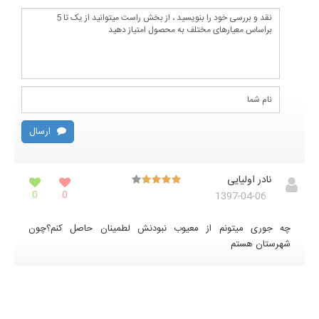
ارسال
نادر اولیایی
0
0
1397-04-06
چه جوری میتونم از معیوب نبودنش لطمینان حاصل کنم؟چون
شهرستان هستم