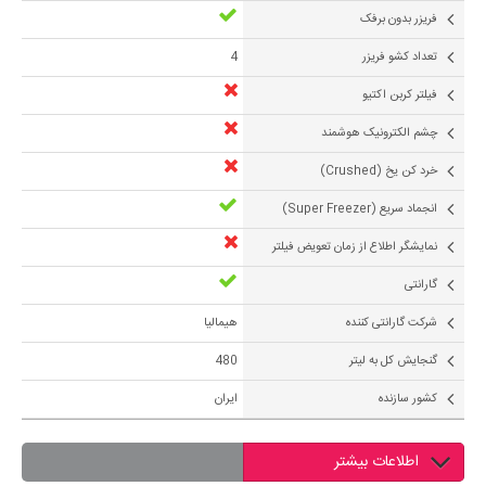
فریزر بدون برفک
تعداد کشو فریزر
4
فیلتر کربن اکتیو
چشم الکترونیک هوشمند
خرد کن یخ (Crushed)
انجماد سریع (Super Freezer)
نمایشگر اطلاع از زمان تعویض فیلتر
گارانتی
شرکت گارانتی کننده
هیمالیا
گنجایش کل به لیتر
480
کشور سازنده
ایران
اطلاعات بیشتر