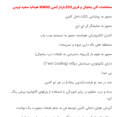
مشخصات کلی یخچال و فریزر 530 باردار کمبی MW60 هیمالیا سفید چرمی
مجهز به روشنایی LED داخل کابین
مجهز به نمايشگر ال اي دي
کنترل الکترونیکی هوشمند مجهز به سیستم عیب یاب
محفظه های نگه داری میوه و سبزیجات
مجهز به هوم بار (دریچه دسترسی به طبقات درب یخچال)
دارای تکنولوژی سرمایش دوگانه (Twin Cooling)
بی صدا
صد در صد نو فراست(بدون برفک) در هر دو کابین
بدنه و درب مقاوم در برابر خوردگی با استفاده از ورقهای گالوانیزه پیش رنگ
کره
گردش هوای داخلی کابین توسط فن به تمام طبفات بصورت یک نواخت