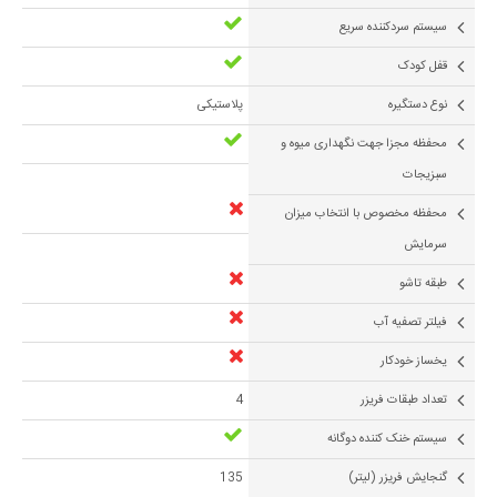
سیستم سردکننده سریع
قفل کودک
نوع دستگیره
پلاستیکی
محفظه مجزا جهت نگهداری میوه و
سبزیجات
محفظه مخصوص با انتخاب میزان
سرمایش
طبقه تاشو
فیلتر تصفیه آب
یخساز خودکار
تعداد طبقات فریزر
4
سیستم خنک کننده دوگانه
گنجايش فريزر (لیتر)
135