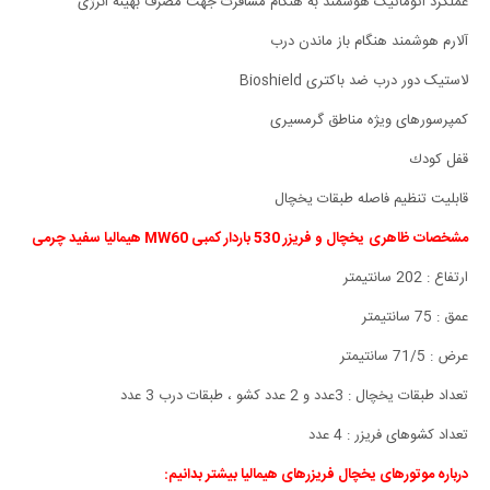
عملکرد اتوماتیک هوشمند به هنگام مسافرت جهت مصرف بهینه انرژی
آلارم هوشمند هنگام باز ماندن درب
لاستیک دور درب ضد باکتری Bioshield
کمپرسورهای ویژه مناطق گرمسیری
قفل كودك
قابليت تنظيم فاصله طبقات يخچال
مشخصات ظاهری
یخچال و فریزر 530 باردار کمبی MW60 هیمالیا سفید چرمی
ارتفاع : 202 سانتیمتر
عمق : 75 سانتیمتر
عرض : 71/5 سانتیمتر
تعداد طبقات یخچال : 3عدد و 2 عدد کشو ، طبقات درب 3 عدد
تعداد کشوهای فریزر : 4 عدد
درباره موتورهای یخچال فریزرهای هیمالیا بیشتر بدانیم: