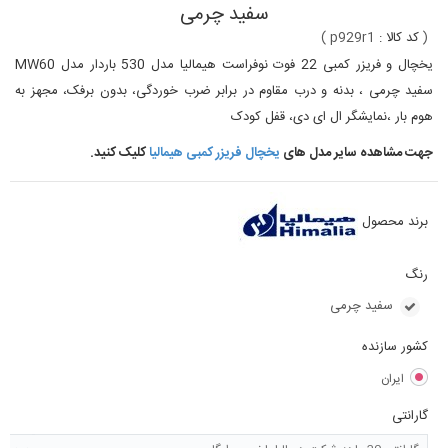
سفید چرمی
(
کد کالا :
p929r1
)
یخچال و فریزر کمبی 22 فوت نوفراست هیمالیا مدل 530 باردار مدل MW60
سفید چرمی ، بدنه و درب مقاوم در برابر ضرب خوردگی، بدون برفک، مجهز به
هوم بار ،نمایشگر ال ای دی، قفل کودک
جهت مشاهده سایر مدل های
یخچال فریزر کمبی هیمالیا
کلیک کنید.
برند محصول
رنگ
سفید چرمی
کشور سازنده
ایران
گارانتی