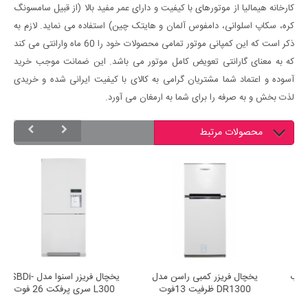
کارخانه هیمالیا از موتورهای با کیفیت و دارای عمر مفید بالا (از قبیل سامسونگ
کره، سکاپ اسلوانی، دامفوس آلمان و هایتک چین) استفاده می نماید. لازم به
ذکر است که این کمپانی موتور تمامی محصولات خود را 60 ماه وارانتی می کند
که به معنای گارانتی تعویض کامل موتور می باشد. این ضمانت موجب خرید
آسوده و اعتماد شما مشتریان گرامی به کالای با کیفیت ایرانی شده و خریدی
لذت بخش و به صرفه را برای شما به ارمغان می آورد.
محصولات مرتبط
یخچال فریزر بالا 13 فوت برفاب
یخچال فریزر کمبی راسن مدل
مدل BH 150
DR1300 ظرفیت 13فوت
00