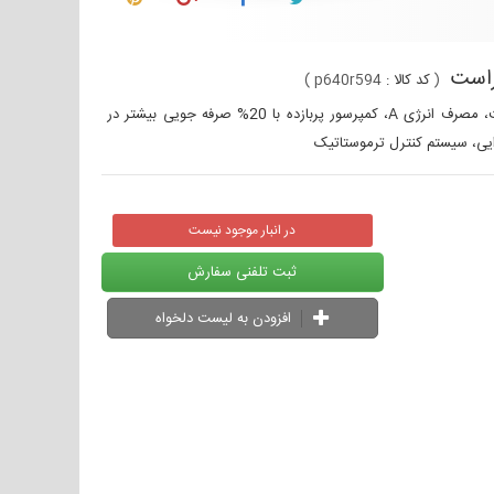
(
کد کالا :
p640r594
)
یخچال فریزر کمبی فروزان 520 مدل FR520 سیلور دیفراست، نیمه نوفراست، مصرف انرژی A، کمپرسور پربازده با 20% صرفه جویی بیشتر در
ایی، سیستم کنترل ترموستاتیک
در انبار موجود نیست
ثبت تلفنی سفارش
افزودن به لیست دلخواه