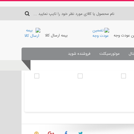
 عودت وجه
بیمه ارسال کالا
تال
موتورسیکلت
فروشنده شوید