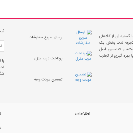
ثبت
 گستره ای از کالاهای
ارسال سریع سفارشات
 «تجربه لذت بخش یک
قیمت» و «تضمین اصل
 بهره گیری از تجارب
پرداخت درب منزل
با 
اخب
شگف
تضمین عودت وجه
اطلاعات
ل
د