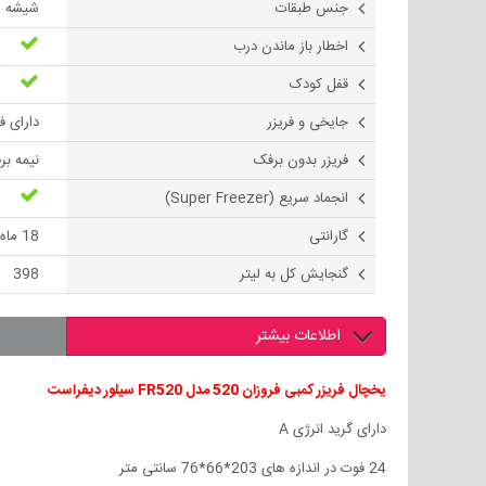
جنس طبقات
شیشه 
اخطار باز ماندن درب
قفل کودک
جایخی و فریزر
دارای فر
فریزر بدون برفک
نیمه بر
انجماد سریع (Super Freezer)
گارانتی
18 ماه
گنجایش کل به لیتر
398
اطلاعات بیشتر
یخچال فریزر کمبی فروزان 520 مدل FR520 سیلور دیفراست
دارای گرید انرژی A
24 فوت در اندازه های 203*66*76 سانتی متر