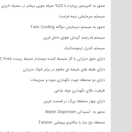
مجهز به کمپرسور پربازده با 20% صرفه جویی بیشتر در مصرف انرژی
سیستم سرمایشی نیمه فراست
مجهز به سیستم سرمایش دوگانه Twin Cooling
سیستم قدرتمند گردش هوای داخل فریزر
سیستم کنترل ترموستاتیک
دارای عایق حرارتی با گاز منبسط کننده دوستدار محیط زیست CFC Free
دارای طبقه های شیشه ای مقاوم در برابر شوک حرارتی
دارای دو محفظه جهت نگهداری میوه و سبزیجات
ظرفیت بالای نگهداری مواد غذایی
دارای چهار محفظه بزرگ در قسمت فریزر
مجهز به آبسردکن Water Dispenser
محفظه یخ ساز با مکانیزم پیچشی Twister