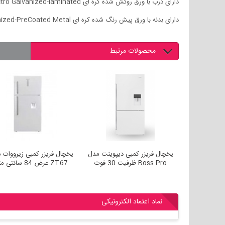
دارای درب با ورق روکش شده کره ای Electro Galvanized-laminated
دارای بدنه با ورق پیش رنگ شده کره ای Galvanized-PreCoated Metal
محصولات مرتبط
یخچال فریزر دو درب 16 فوت
یخچال فریزر کمبی دیپوینت مدل
یخچال فریزر کمبی
یفراست) مدل PH16D
Boss Pro ظرفیت 30 فوت
ZT67 عرض 84 سانتی متر
نماد اعتماد الکترونیکی