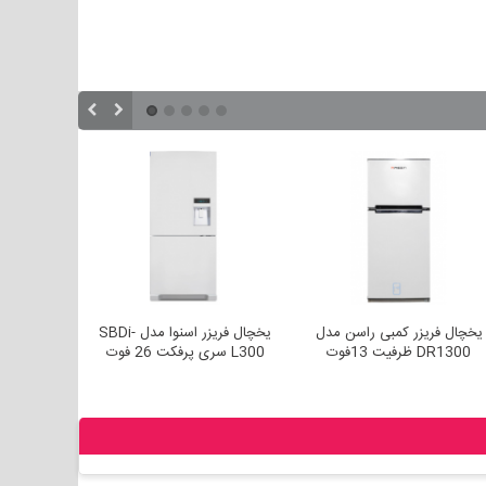
وت برفاب
یخچال فریزر کمبی راسن مدل
یخچال فریزر اسنوا مدل SBDi-
DR1300 ظرفیت 13فوت
L300 سری پرفکت 26 فوت
00