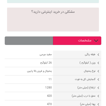
مشکلی در خرید اینترنتی دارید؟
مشخصات
طبقه رنگی
سفید چرمی
وزن ( کیلوگرم )
26 کیلوگرم
نوع یخچال
یخچال و فریزر بالا پایین
گنجایش کل به فوت
11
ارتفاع (میلی متر)
1280
عمق با درب (میلی متر)
420
پهنا (میلی متر)
470