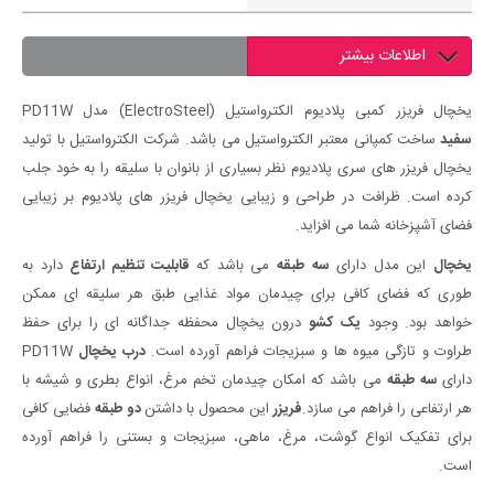
اطلاعات بیشتر
یخچال فریزر کمبی پلادیوم الکترواستیل (ElectroSteel) مدل PD11W
سفید
ساخت کمپانی معتبر الکترواستیل می باشد. شرکت الکترواستیل با تولید
یخچال فریزر های سری پلادیوم نظر بسیاری از بانوان با سلیقه را به خود جلب
کرده است. ظرافت در طراحی و زیبایی یخچال فریزر های پلادیوم بر زیبایی
فضای آشپزخانه شما می افزاید.
یخچال
این مدل دارای
سه طبقه
می باشد که
قابلیت تنظیم ارتفاع
دارد به
طوری که فضای کافی برای چیدمان مواد غذایی طبق هر سلیقه ای ممکن
خواهد بود. وجود
یک
کشو
درون یخچال محفظه جداگانه ای را برای حفظ
طراوت و تازگی میوه ها و سبزیجات فراهم آورده است.
درب یخچال
PD11W
دارای
سه طبقه
می باشد که امکان چیدمان تخم مرغ، انواع بطری و شیشه با
هر ارتفاعی را فراهم می سازد.
فریزر
این محصول با داشتن
دو طبقه
فضایی کافی
برای تفکیک انواع گوشت، مرغ، ماهی، سبزیجات و بستنی را فراهم آورده
است.