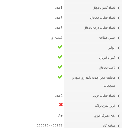
تعداد کشو یخچال
1 عدد
تعداد طبقات یخچال
3 عدد
تعداد طبقات درب یخچال
3 عدد
جنس طبقات
شیشه ای
بوگیر
آنتی باکتریال
لامپ یخچال
محفظه مجزا جهت نگهداری میوه و
سبزیجات
تعداد طبقات فریزر
2 عدد
فریزر بدون برفک
رتبه مصرف انرژی
+A
شناسه کالا
2900394400357