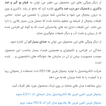
از دیگر ویژگی های این محصول بی نظیر می توان به
فیلتر بو گیر و ضد
باکتری
و
لاستیک دور درب ضد باکتری
اشاره کرد که مانع از رشد باکتری و بوی
بد درون یخچال می شود و سلامتی شما عزیزان را تضمین می نماید. تمامی
طبقات یخچال از شیشه ی مقاوم ساخته شده که تحمل وزن بسیار بالایی را دارا
می باشد. این طبقات دارای لبه های پلاستیکی است که به گونه ای طراحی شده
که از ریزش و نشت آب و دیگر مایعات جلوگیری نماید.
از دیگر ویژگی های این محصول می توان به
صدای بسیار کم
آن اشاره نمود.
سادگی در طراحی و تکنولوژی و همچنین قیمت بسیار مناسب این محصول
موجب محبوبیت بیش تر آن در سازمان ها، خوابگاه های دانشجویی و ... شده
است.
شرکت الکترواستیل با تولید یخچال فریزر PD11W لذت استفاده از یخچالی زیبا
و با کیفیت را به شما عزیزان هدیه می دهد.
برای مشاهده مدل های مشابه بر روی لینک محصول مورد نظر کلیک کنید:
یخچال فریزر کمبی فریزر بالا الکترواستیل مدل اسمایل کد ES11 سفید
یخچال فریزر کمبی فریزر بالا پلادیوم مدل کارا کد PD14 سفید چرم