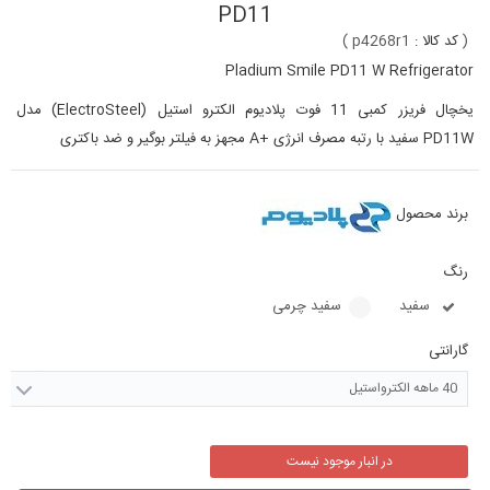
PD11
(
کد کالا :
p4268r1
)
Pladium Smile PD11 W Refrigerator
یخچال فریزر کمبی 11 فوت پلادیوم الکترو استیل (ElectroSteel) مدل
PD11W سفید با رتبه مصرف انرژی +A مجهز به فیلتر بوگیر و ضد باکتری
برند محصول
رنگ
سفید
سفید چرمی
گارانتی
40 ماهه الکترواستیل
در انبار موجود نیست