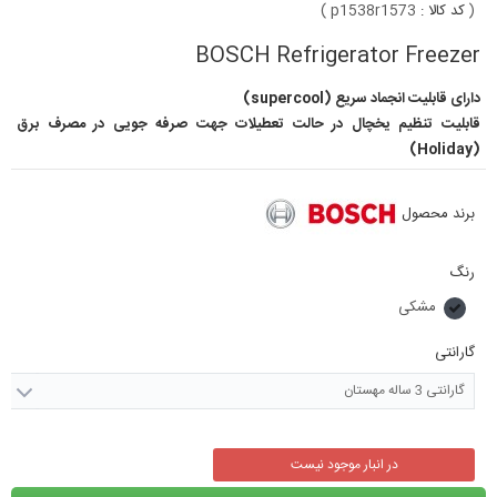
(
کد کالا :
p1538r1573
)
BOSCH Refrigerator Freezer
دارای قابلیت انجماد سریع (supercool)
قابلیت تنظیم یخچال در حالت تعطیلات جهت صرفه جویی در مصرف برق
(Holiday)
برند محصول
رنگ
مشکی
گارانتی
گارانتی 3 ساله مهستان
در انبار موجود نیست