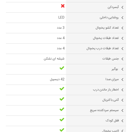
آبسردکن
روشنایی داخلی
LED
تعداد کشو یخچال
3 عدد
تعداد طبقات یخچال
4 عدد
تعداد طبقات درب یخچال
4 عدد
جنس طبقات
شیشه ای نشکن
بوگیر
ميزان صدا
42 دیسیبل
اخطار باز ماندن درب
آنتی باکتریال
سیستم سردکننده سریع
قفل کودک
لامپ یخچال