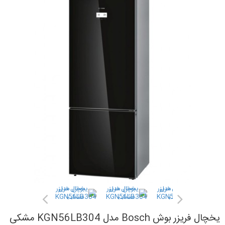
یخچال فریزر بوش Bosch مدل KGN56LB304 مشکی