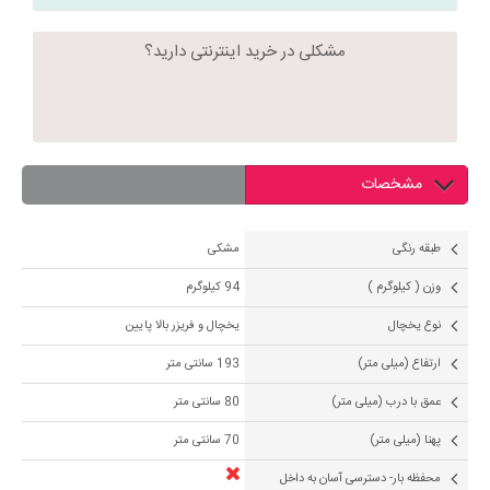
مشکلی در خرید اینترنتی دارید؟
مشخصات
طبقه رنگی
مشکی
وزن ( کیلوگرم )
94 کیلوگرم
نوع یخچال
یخچال و فریزر بالا پایین
ارتفاع (میلی متر)
193 سانتی متر
عمق با درب (میلی متر)
80 سانتی متر
پهنا (میلی متر)
70 سانتی متر
محفظه بار- دسترسی آسان به داخل