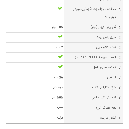
محفظه مجزا جهت نگهداری میوه و
سبزیجات
گنجايش فريزر (لیتر)
105 لیتر
فریزر بدون برفک
تعداد کشو فریزر
2 عدد
انجماد سریع (Super Freezer)
تصفیه هوای داخل
گارانتی
36 ماهه
شرکت گارانتی کننده
مهستان
گنجایش کل به لیتر
505 لیتر
رتبه مصرف انرژی
++A
کشور سازنده
ترکیه