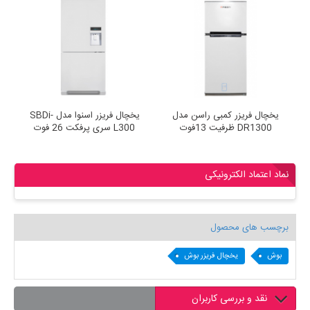
یزر بالا 13 فوت برفاب
یخچال فریزر کمبی راسن مدل
یخچال فریزر اسنوا مدل SBDi
DR1300 ظرفیت 13فوت
L300 سری پرفکت 26 فوت
نماد اعتماد الکترونیکی
برچسب های محصول
بوش
یخچال فریزر بوش
نقد و بررسی کاربران