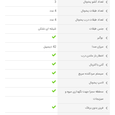
تعداد کشو یخچال
3
تعداد طبقات یخچال
4 عدد
تعداد طبقات درب یخچال
4 عدد
جنس طبقات
شیشه ای نشکن
بوگیر
ميزان صدا
42 دیسیبل
اخطار باز ماندن درب
آنتی باکتریال
سیستم سردکننده سریع
لامپ یخچال
محفظه مجزا جهت نگهداری میوه و
سبزیجات
فریزر بدون برفک