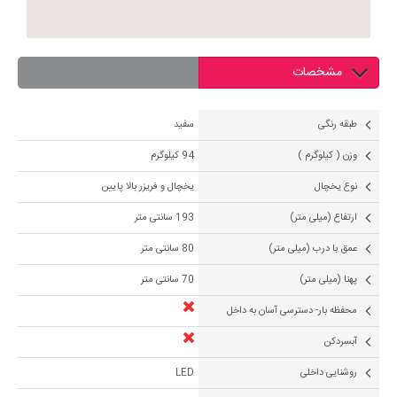
مشخصات
طبقه رنگی
سفید
وزن ( کیلوگرم )
94 کیلوگرم
نوع یخچال
یخچال و فریزر بالا پایین
ارتفاع (میلی متر)
193 سانتی متر
عمق با درب (میلی متر)
80 سانتی متر
پهنا (میلی متر)
70 سانتی متر
محفظه بار- دسترسی آسان به داخل
آبسردکن
روشنایی داخلی
LED