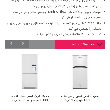
ضد برفک NoFrost: هرگز برفک نمی زند و به لطف محافظت در برابر یخ
زدن که از هدر رفتن زمان و کار اضافی جلوگیری می کند
سیستم جریان چندگانه هوا MultiAirflow: چرخش دائمی هوا در تمام
سطوح - برای طراوت طولانی تر
فیلتر AirFresh: بوهای نامطلوب را برطرف کرده و تازگی جریان هوای درون
دستگاه را تضمین می کند.
تولید شده در کارخانجات بوش المان در کشور ترکیه
محصولات مرتبط
یزر بالا 13 فوت برفاب
یخچال فریزر کمبی راسن مدل
یخچال فریزر اسنوا مدل SBDi
DR1300 ظرفیت 13فوت
L300 سری پرفکت 26 فوت