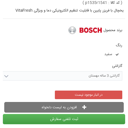
(
کد کالا :
p1535r1541
)
یخچال با فریزر پایین با قابلیت تنظیم الکترونیکی دما و ویژگی VitaFresh
برند محصول
رنگ
سفید
گارانتی
گارانتی 3 ساله مهستان
در انبار موجود نیست
افزودن به لیست دلخواه
ثبت تلفنی سفارش