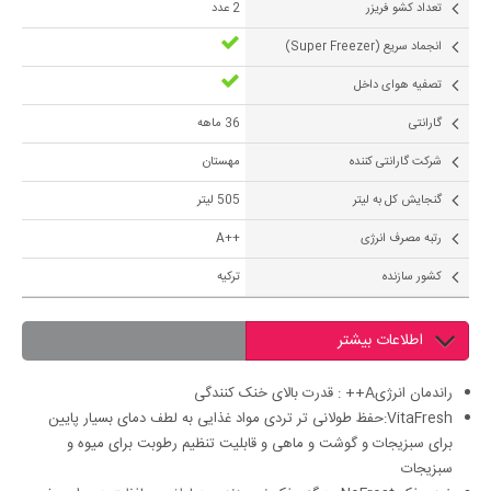
تعداد کشو فریزر
2 عدد
انجماد سریع (Super Freezer)
تصفیه هوای داخل
گارانتی
36 ماهه
شرکت گارانتی کننده
مهستان
گنجایش کل به لیتر
505 لیتر
رتبه مصرف انرژی
++A
کشور سازنده
ترکیه
اطلاعات بیشتر
راندمان انرژیA++ : قدرت بالای خنک کنندگی
VitaFresh:حفظ طولانی تر تردی مواد غذایی به لطف دمای بسیار پایین
برای سبزیجات و گوشت و ماهی و قابلیت تنظیم رطوبت برای میوه و
سبزیجات