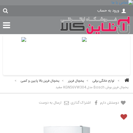
ورود به حساب
>
لوازم خانگی برقی
>
یخچال فریزر
>
یخچال فریزر بالا پایین و کمبی
>
یخچال فریزر بوش Bosch مدل KGN56VW304 سفید
دوستش دارم
اشتراک گذاری
ارسال به دوست