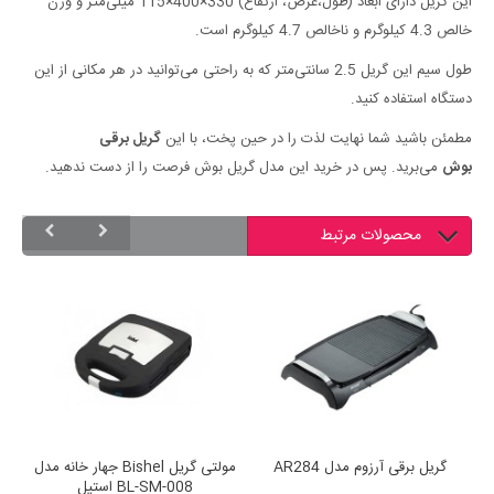
این گریل دارای ابعاد (طول،عرض، ارتفاع) 330×400×115 میلی‌متر و وزن
خالص 4.3 کیلوگرم و ناخالص 4.7 کیلوگرم است.
طول سیم این گریل 2.5 سانتی‌متر که به راحتی می‌توانید در هر مکانی از این
دستگاه استفاده کنید.
مطمئن باشید شما نهایت لذت را در حین پخت، با این
گریل برقی
بوش
می‌برید. پس در خرید این مدل گریل بوش فرصت را از دست ندهید.
محصولات مرتبط
 کاره
گریل برقی آرزوم مدل AR284
مولتی گريل Bishel جهار خانه مدل
BL-SM-008 استیل