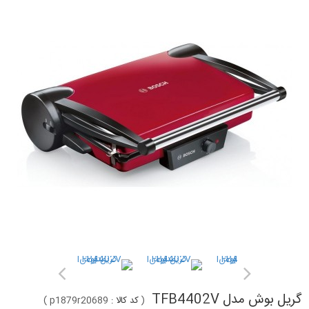
گریل بوش مدل TFB4402V
(
کد کالا :
p1879r20689
)